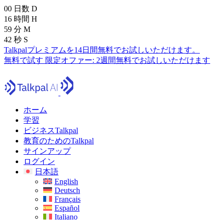
00
日数
D
16
時間
H
59
分
M
40
秒
S
Talkpalプレミアムを14日間無料でお試しいただけます。
無料で試す
限定オファー:
2週間無料でお試しいただけます
ホーム
学習
ビジネスTalkpal
教育のためのTalkpal
サインアップ
ログイン
日本語
English
Deutsch
Français
Español
Italiano