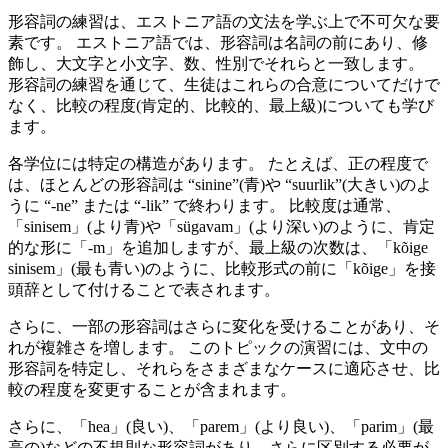
形容詞の練習は、エストニア語の文法を学ぶ上で不可欠な要
素です。 エストニア語では、形容詞は名詞の前にあり、修
飾し、大文字と小文字、数、性別でそれらと一致します。
形容詞の練習を通じて、生徒はこれらの合意についてだけで
なく、比較の程度(肯定的、比較的、最上級)についても学び
ます。
各学位には特定の構造があります。 たとえば、正の程度で
は、ほとんどの形容詞は “sinine”(青)や “suurlik”(大きい)のよ
うに “-ne” または “-lik” で終わります。 比較度は通常、
「sinisem」(より青)や「sügavam」(より深い)のように、肯定
的な形に「-m」を追加しますが、最上級の次数は、「kõige
sinisem」(最も青い)のように、比較形式の前に「kõige」を接
頭辞として付けることで表されます。
さらに、一部の形容詞はさらに変化を受けることがあり、そ
れが複雑さを増します。 このトピックの演習には、文中の
形容詞を特定し、それらをさまざまなケースに適応させ、比
較の程度を変更することが含まれます。
さらに、「hea」(良い)、「parem」(より良い)、「parim」(最
高の)などの不規則な形容詞があり、さらに区別する必要が