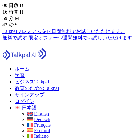
00
日数
D
16
時間
H
59
分
M
40
秒
S
Talkpalプレミアムを14日間無料でお試しいただけます。
無料で試す
限定オファー:
2週間無料でお試しいただけます
ホーム
学習
ビジネスTalkpal
教育のためのTalkpal
サインアップ
ログイン
日本語
English
Deutsch
Français
Español
Italiano