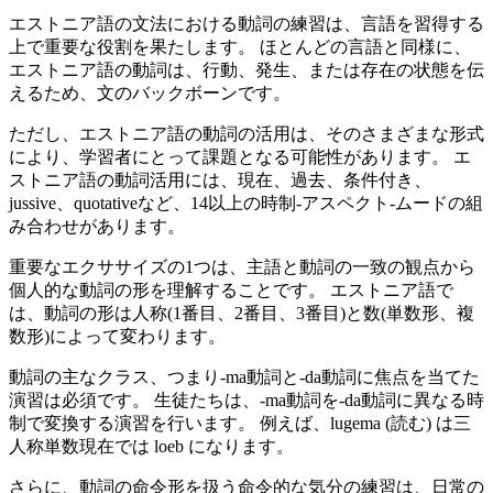
エストニア語の文法における動詞の練習は、言語を習得する
上で重要な役割を果たします。 ほとんどの言語と同様に、
エストニア語の動詞は、行動、発生、または存在の状態を伝
えるため、文のバックボーンです。
ただし、エストニア語の動詞の活用は、そのさまざまな形式
により、学習者にとって課題となる可能性があります。 エ
ストニア語の動詞活用には、現在、過去、条件付き、
jussive、quotativeなど、14以上の時制-アスペクト-ムードの組
み合わせがあります。
重要なエクササイズの1つは、主語と動詞の一致の観点から
個人的な動詞の形を理解することです。 エストニア語で
は、動詞の形は人称(1番目、2番目、3番目)と数(単数形、複
数形)によって変わります。
動詞の主なクラス、つまり-ma動詞と-da動詞に焦点を当てた
演習は必須です。 生徒たちは、-ma動詞を-da動詞に異なる時
制で変換する演習を行います。 例えば、lugema (読む) は三
人称単数現在では loeb になります。
さらに、動詞の命令形を扱う命令的な気分の練習は、日常の