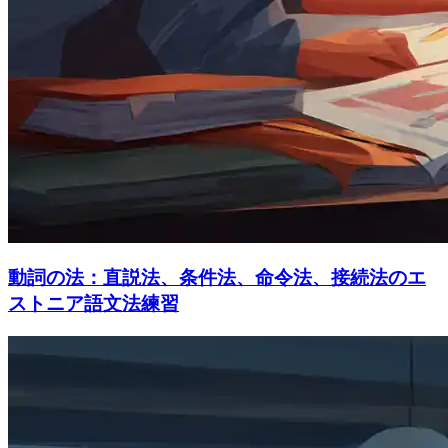
動詞の法：直説法、条件法、命令法、接続法のエ
ストニア語文法練習