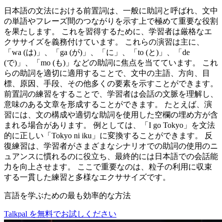
日本語の文法における前置詞は、一般に助詞と呼ばれ、文中
の単語やフレーズ間のつながりを示す上で極めて重要な役割
を果たします。 これを習得するために、学習者は厳格なエ
クササイズを義務付けています。 これらの演習は主に、
「wa (は)」、「ga (が)」、「に」、「to (と)」、「de
(で)」、「mo (も)」などの助詞に焦点を当てています。 これ
らの助詞を適切に適用することで、文中の主語、方向、目
標、原因、手段、その他多くの要素を示すことができます。
前置詞の練習をすることで、学習者は会話の文脈を理解し、
意味のある文章を形成することができます。 たとえば、演
習には、文の構成や適切な助詞を使用した空欄の埋め方が含
まれる場合があります。 例としては、「I go Tokyo」を文法
的に正しい「Tokyo ni iku」に変換することができます。 反
復練習は、学習者がさまざまなシナリオでの助詞の使用のニ
ュアンスに慣れるのに役立ち、最終的には日本語での会話能
力を向上させます。 ここで重要なのは、粒子の利用に収束
する一貫した練習と多様なエクササイズです。
言語を学ぶための最も効率的な方法
Talkpal を無料でお試しください