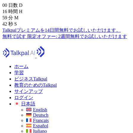
00
日数
D
16
時間
H
59
分
M
40
秒
S
Talkpalプレミアムを14日間無料でお試しいただけます。
無料で試す
限定オファー:
2週間無料でお試しいただけます
ホーム
学習
ビジネスTalkpal
教育のためのTalkpal
サインアップ
ログイン
日本語
English
Deutsch
Français
Español
Italiano