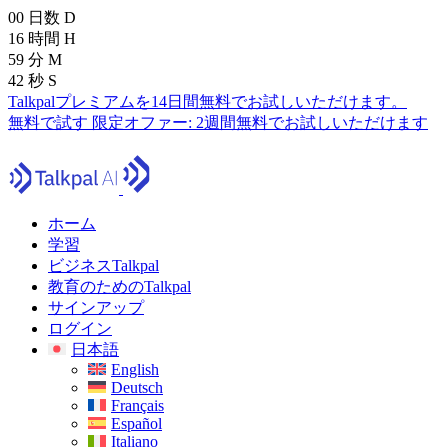
00
日数
D
16
時間
H
59
分
M
40
秒
S
Talkpalプレミアムを14日間無料でお試しいただけます。
無料で試す
限定オファー:
2週間無料でお試しいただけます
ホーム
学習
ビジネスTalkpal
教育のためのTalkpal
サインアップ
ログイン
日本語
English
Deutsch
Français
Español
Italiano