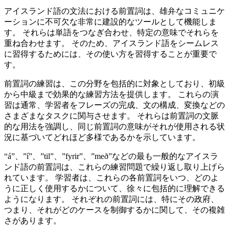
アイスランド語の文法における前置詞は、雄弁なコミュニケ
ーションに不可欠な非常に建設的なツールとして機能しま
す。 それらは単語をつなぎ合わせ、特定の意味でそれらを
重ね合わせます。 そのため、アイスランド語をシームレス
に習得するためには、その使い方を習得することが重要で
す。
前置詞の練習は、この分野を包括的に対象としており、初級
から中級まで効果的な練習方法を提供します。 これらの演
習は通常、学習者をフレーズの完成、文の構成、変換などの
さまざまなタスクに関与させます。 それらは前置詞の文脈
的な用法を強調し、同じ前置詞の意味がそれが使用される状
況に基づいてどれほど多様であるかを示しています。
“á”、”í”、”til”、”fyrir”、”með”などの最も一般的なアイスラ
ンド語の前置詞は、これらの練習問題で繰り返し取り上げら
れています。 学習者は、これらの各前置詞をいつ、どのよ
うに正しく使用するかについて、徐々に包括的に理解できる
ようになります。 それぞれの前置詞には、特にその政府、
つまり、それがどのケースを制御するかに関して、その複雑
さがあります。