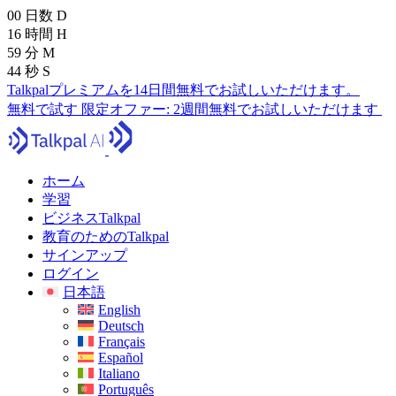
00
日数
D
16
時間
H
59
分
M
43
秒
S
Talkpalプレミアムを14日間無料でお試しいただけます。
無料で試す
限定オファー:
2週間無料でお試しいただけます
ホーム
学習
ビジネスTalkpal
教育のためのTalkpal
サインアップ
ログイン
日本語
English
Deutsch
Français
Español
Italiano
Português