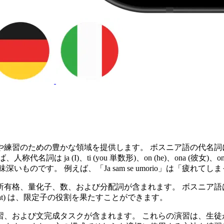
や練習のための豊かな領域を提供します。 ボスニア語の代名詞
(I)、ti (you 単数形)、on (he)、ona (彼女)、ono (それ
ものです。 例えば、「Ja sam se umorio」は「疲れて
有格、量化子、数、および分配詞が含まれます。 ボスニア語
” (that) は、限定子の役割を果たすことができます。
習、および文完成タスクが含まれます。 これらの演習は、生徒