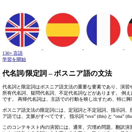
130+ 言語
学習を開始
代名詞/限定詞 – ボスニア語の文法
代名詞と限定詞はボスニア語文法の重要な要素であり、演習
所有代名詞、疑問代名詞、不定代名詞などがあります。 例えば、人称代名詞は ja 
です。 再帰代名詞は、主語での行動を映し出すため、特に興味深い
ボスニア語文法の限定詞には、定冠詞と不定冠詞、指示詞、所
ア語では、文脈がすべてです。 指示詞 “ova” (this) と “ona
このコンテキスト内の演習には、通常、穴埋め問題、翻訳演