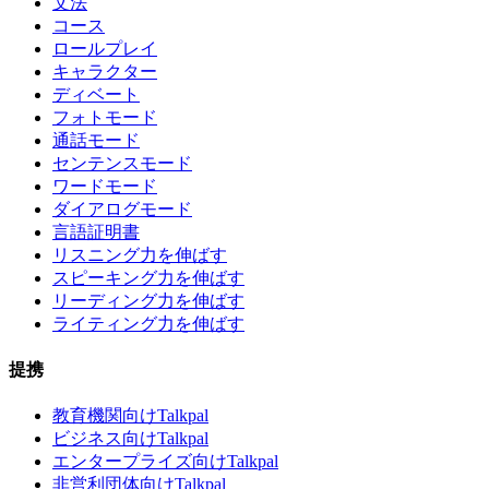
文法
コース
ロールプレイ
キャラクター
ディベート
フォトモード
通話モード
センテンスモード
ワードモード
ダイアログモード
言語証明書
リスニング力を伸ばす
スピーキング力を伸ばす
リーディング力を伸ばす
ライティング力を伸ばす
提携
教育機関向けTalkpal
ビジネス向けTalkpal
エンタープライズ向けTalkpal
非営利団体向けTalkpal