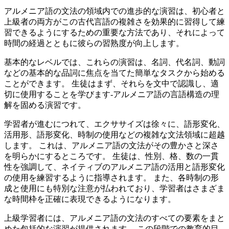
アルメニア語の文法の領域内での進歩的な演習は、初心者と
上級者の両方がこの古代言語の複雑さを効果的に習得して練
習できるようにするための重要な方法であり、それによって
時間の経過とともに彼らの習熟度が向上します。
基本的なレベルでは、これらの演習は、名詞、代名詞、動詞
などの基本的な品詞に焦点を当てた簡単なタスクから始める
ことができます。 生徒はまず、それらを文中で認識し、適
切に使用することを学びます-アルメニア語の言語構造の理
解を固める演習です。
学習者が進むにつれて、エクササイズは徐々に、語形変化、
活用形、語形変化、時制の使用などの複雑な文法領域に超越
します。 これは、アルメニア語の文法がその豊かさと深さ
を明らかにするところです。 生徒は、性別、格、数の一貫
性を強調して、ネイティブのアルメニア語の活用と語形変化
の使用を練習するように指導されます。 また、各時制の形
成と使用にも特別な注意が払われており、学習者はさまざま
な時間枠を正確に表現できるようになります。
上級学習者には、アルメニア語の文法のすべての要素をまと
めた包括的な演習が提供されます。 この段階での教育的目