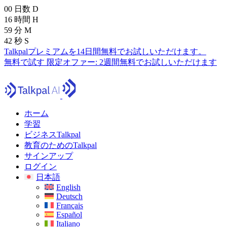
00
日数
D
16
時間
H
59
分
M
41
秒
S
Talkpalプレミアムを14日間無料でお試しいただけます。
無料で試す
限定オファー:
2週間無料でお試しいただけます
ホーム
学習
ビジネスTalkpal
教育のためのTalkpal
サインアップ
ログイン
日本語
English
Deutsch
Français
Español
Italiano