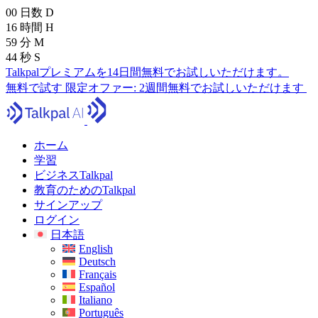
00
日数
D
16
時間
H
59
分
M
42
秒
S
Talkpalプレミアムを14日間無料でお試しいただけます。
無料で試す
限定オファー:
2週間無料でお試しいただけます
ホーム
学習
ビジネスTalkpal
教育のためのTalkpal
サインアップ
ログイン
日本語
English
Deutsch
Français
Español
Italiano
Português