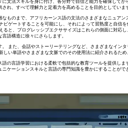
々に文法スキルを身に付け、各分野で自信と能力を確保してから
供され、すべて理解力と定着力を高めることを目的としていま
雑なものまで、アフリカーンス語の文法のさまざまなニュアン
にナビゲートすることを可能にし、それによって習熟度と自信を
えると、プログレッシブエクササイズはこれらの側面に対応し
な言語構造に徐々にさらします。
す。 また、会話やストーリーテリングなど、さまざまなインタ
が新しい単語やさまざまな文脈でのその使用法に紹介されるため
ス語の言語学習における柔軟で包括的な教育ツールを提供します
ュニケーションスキルと言語の専門知識を豊かにすることがで