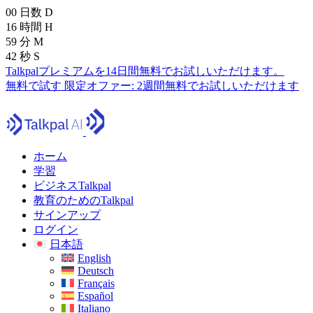
00
日数
D
16
時間
H
59
分
M
40
秒
S
Talkpalプレミアムを14日間無料でお試しいただけます。
無料で試す
限定オファー:
2週間無料でお試しいただけます
ホーム
学習
ビジネスTalkpal
教育のためのTalkpal
サインアップ
ログイン
日本語
English
Deutsch
Français
Español
Italiano