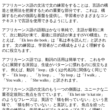
アフリカーンス語の文法で文の練習をすることは、言語の構
造と使用法を把握するための重要な部分です。 これは、構
築するための強固な基盤を提供し、学習者がさまざまなコン
テキストで言語を使用できるようにします。
アフリカーンス語の語順はかなり単純で、主語が最初に来
て、次に動詞が来て、最後に目的語が来ます(SVO構造)。 た
とえば、「Ek lees die boek」は「私は本を読んだ」と訳され
ます。 文の練習は、学習者がこの構成をよりよく理解する
のに役立ちます。
アフリカーンス語では、動詞の活用は簡単です。 これを中
心に展開する演習は、生徒がパターンに慣れるのに役立ちま
す。 例えば、動詞「loop」(歩く)は代名詞に関係なく同じで
す – 「Ek loop」、「Jy loop」、「Sy loop」は「I walk」、
「You walk」、「She walks」と訳されます。
アフリカーンス語の文法のもう一つの側面は、ユニークな二
重否定規則に焦点を当てています。 「Ek het nie ‘n kat nie」
のようなフレーズは、英語で「猫を飼っていない」という意
味で、「猫を飼っていない」と直訳します。 焦点を絞った
文章の練習は、学習者がダブルネガティブを正しく理解し、