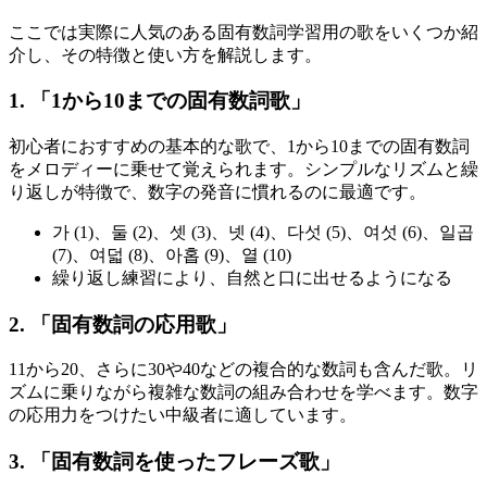
ここでは実際に人気のある固有数詞学習用の歌をいくつか紹
介し、その特徴と使い方を解説します。
1. 「1から10までの固有数詞歌」
初心者におすすめの基本的な歌で、1から10までの固有数詞
をメロディーに乗せて覚えられます。シンプルなリズムと繰
り返しが特徴で、数字の発音に慣れるのに最適です。
가 (1)、둘 (2)、셋 (3)、넷 (4)、다섯 (5)、여섯 (6)、일곱
(7)、여덟 (8)、아홉 (9)、열 (10)
繰り返し練習により、自然と口に出せるようになる
2. 「固有数詞の応用歌」
11から20、さらに30や40などの複合的な数詞も含んだ歌。リ
ズムに乗りながら複雑な数詞の組み合わせを学べます。数字
の応用力をつけたい中級者に適しています。
3. 「固有数詞を使ったフレーズ歌」