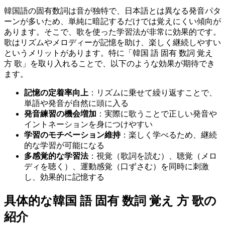
韓国語の固有数詞は音が独特で、日本語とは異なる発音パタ
ーンが多いため、単純に暗記するだけでは覚えにくい傾向が
あります。そこで、歌を使った学習法が非常に効果的です。
歌はリズムやメロディーが記憶を助け、楽しく継続しやすい
というメリットがあります。特に「韓国 語 固有 数詞 覚え
方 歌」を取り入れることで、以下のような効果が期待でき
ます。
記憶の定着率向上
：リズムに乗せて繰り返すことで、
単語や発音が自然に頭に入る
発音練習の機会増加
：実際に歌うことで正しい発音や
イントネーションを身につけやすい
学習のモチベーション維持
：楽しく学べるため、継続
的な学習が可能になる
多感覚的な学習法
：視覚（歌詞を読む）、聴覚（メロ
ディを聴く）、運動感覚（口ずさむ）を同時に刺激
し、効果的に記憶する
具体的な韓国 語 固有 数詞 覚え 方 歌の
紹介