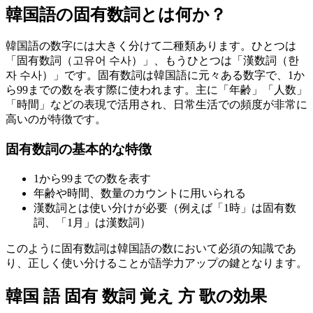
韓国語の固有数詞とは何か？
韓国語の数字には大きく分けて二種類あります。ひとつは
「固有数詞（고유어 수사）」、もうひとつは「漢数詞（한
자 수사）」です。固有数詞は韓国語に元々ある数字で、1か
ら99までの数を表す際に使われます。主に「年齢」「人数」
「時間」などの表現で活用され、日常生活での頻度が非常に
高いのが特徴です。
固有数詞の基本的な特徴
1から99までの数を表す
年齢や時間、数量のカウントに用いられる
漢数詞とは使い分けが必要（例えば「1時」は固有数
詞、「1月」は漢数詞）
このように固有数詞は韓国語の数において必須の知識であ
り、正しく使い分けることが語学力アップの鍵となります。
韓国 語 固有 数詞 覚え 方 歌の効果