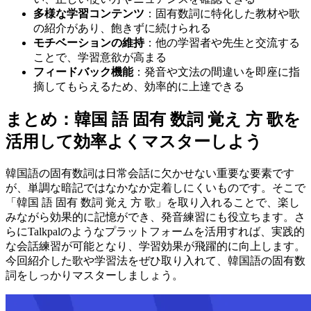
多様な学習コンテンツ
：固有数詞に特化した教材や歌
の紹介があり、飽きずに続けられる
モチベーションの維持
：他の学習者や先生と交流する
ことで、学習意欲が高まる
フィードバック機能
：発音や文法の間違いを即座に指
摘してもらえるため、効率的に上達できる
まとめ：韓国 語 固有 数詞 覚え 方 歌を
活用して効率よくマスターしよう
韓国語の固有数詞は日常会話に欠かせない重要な要素です
が、単調な暗記ではなかなか定着しにくいものです。そこで
「韓国 語 固有 数詞 覚え 方 歌」を取り入れることで、楽し
みながら効果的に記憶ができ、発音練習にも役立ちます。さ
らにTalkpalのようなプラットフォームを活用すれば、実践的
な会話練習が可能となり、学習効果が飛躍的に向上します。
今回紹介した歌や学習法をぜひ取り入れて、韓国語の固有数
詞をしっかりマスターしましょう。