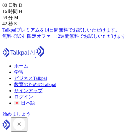
00
日数
D
16
時間
H
59
分
M
41
秒
S
Talkpalプレミアムを14日間無料でお試しいただけます。
無料で試す
限定オファー:
2週間無料でお試しいただけます
ホーム
学習
ビジネスTalkpal
教育のためのTalkpal
サインアップ
ログイン
日本語
始めましょう