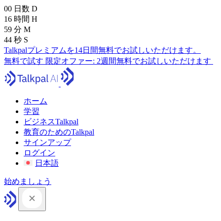
00
日数
D
16
時間
H
59
分
M
43
秒
S
Talkpalプレミアムを14日間無料でお試しいただけます。
無料で試す
限定オファー:
2週間無料でお試しいただけます
ホーム
学習
ビジネスTalkpal
教育のためのTalkpal
サインアップ
ログイン
日本語
始めましょう