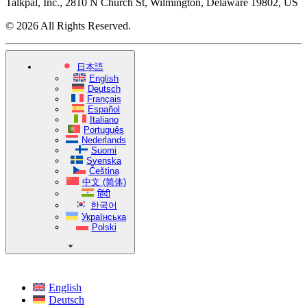
Talkpal, Inc., 2810 N Church St, Wilmington, Delaware 19802, US
© 2026 All Rights Reserved.
日本語
English
Deutsch
Français
Español
Italiano
Português
Nederlands
Suomi
Svenska
Čeština
中文 (简体)
हिंदी
한국어
Українська
Polski
English
Deutsch