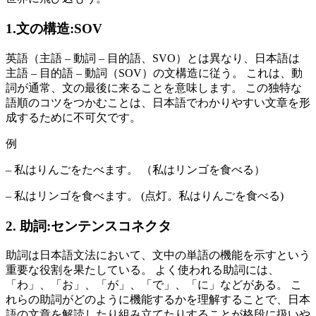
1.文の構造:SOV
英語（主語 – 動詞 – 目的語、SVO）とは異なり、日本語は
主語 – 目的語 – 動詞（SOV）の文構造に従う。 これは、動
詞が通常、文の最後に来ることを意味します。 この独特な
語順のコツをつかむことは、日本語でわかりやすい文章を形
成するために不可欠です。
例
– 私はりんごをたべます。 （私はリンゴを食べる）
– 私はリンゴを食べます。 (点灯。私はりんごを食べる)
2. 助詞:センテンスコネクタ
助詞は日本語文法において、文中の単語の機能を示すという
重要な役割を果たしている。 よく使われる助詞には、
「わ」、「お」、「が」、「で」、「に」などがある。 こ
れらの助詞がどのように機能するかを理解することで、日本
語の文章を解読したり組み立てたりすることが格段に扱いや