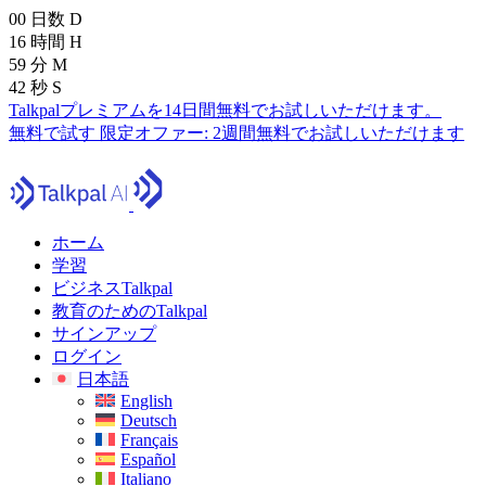
00
日数
D
16
時間
H
59
分
M
41
秒
S
Talkpalプレミアムを14日間無料でお試しいただけます。
無料で試す
限定オファー:
2週間無料でお試しいただけます
ホーム
学習
ビジネスTalkpal
教育のためのTalkpal
サインアップ
ログイン
日本語
English
Deutsch
Français
Español
Italiano