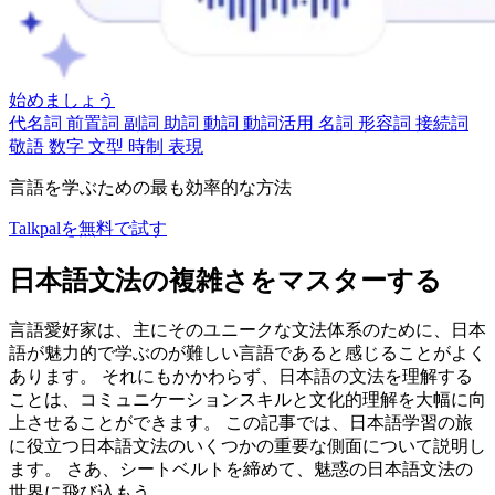
始めましょう
代名詞
前置詞
副詞
助詞
動詞
動詞活用
名詞
形容詞
接続詞
敬語
数字
文型
時制
表現
言語を学ぶための最も効率的な方法
Talkpalを無料で試す
日本語文法の複雑さをマスターする
言語愛好家は、主にそのユニークな文法体系のために、日本
語が魅力的で学ぶのが難しい言語であると感じることがよく
あります。 それにもかかわらず、日本語の文法を理解する
ことは、コミュニケーションスキルと文化的理解を大幅に向
上させることができます。 この記事では、日本語学習の旅
に役立つ日本語文法のいくつかの重要な側面について説明し
ます。 さあ、シートベルトを締めて、魅惑の日本語文法の
世界に飛び込もう。