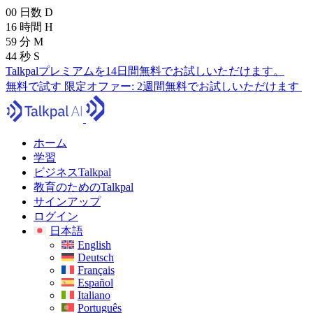
00
日数
D
16
時間
H
59
分
M
43
秒
S
Talkpalプレミアムを14日間無料でお試しいただけます。
無料で試す
限定オファー:
2週間無料でお試しいただけます
ホーム
学習
ビジネスTalkpal
教育のためのTalkpal
サインアップ
ログイン
日本語
English
Deutsch
Français
Español
Italiano
Português