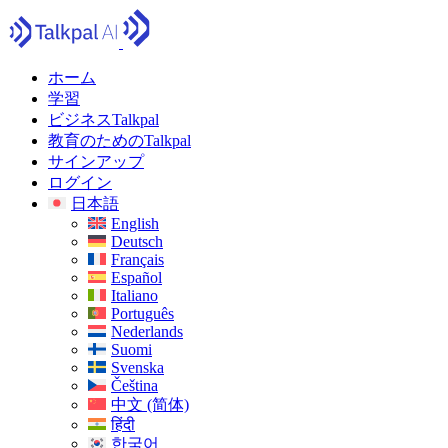
ホーム
学習
ビジネスTalkpal
教育のためのTalkpal
サインアップ
ログイン
日本語
English
Deutsch
Français
Español
Italiano
Português
Nederlands
Suomi
Svenska
Čeština
中文 (简体)
हिंदी
한국어