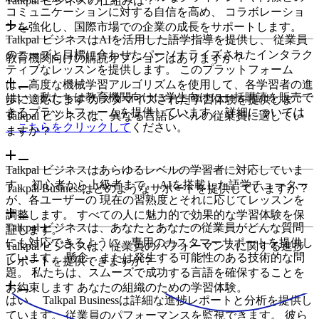
Talkpal ビジネスの仕組みは？
コミュニケーションに対する自信を高め、 コラボレーショ
ンを強化し、国際市場での企業の成長をサポートします。
Talkpal ビジネスはAIを活用した語学指導を提供し、 従業員
のニーズと目標に合わせたパーソナライズされたインタラク
教育機関向けの購読オプションはありますか？
ティブなレッスンを提供します。 このプラットフォーム
は、高度な機械学習アルゴリズムを使用して、各学習者の進
はい、私たちは教育機関向けに学生向けに一括購読を販売で
歩に適応します カスタマイズされた学習体験を提供しま
きるプラットフォームを提供しています。 詳細については
す。
Talkpal ビジネスは、異なる言語レベルの従業員に適してい
、こちらをクリックして
ください。
ますか？
Talkpal ビジネスはあらゆるレベルの学習者に対応していま
す。 初心者から上級者まで。 AIを搭載した語学チューター
Talkpal Businessはどのようなサポートを提供していますか？
が、各ユーザーの 現在の習熟度とそれに応じてレッスンを
調整します。 すべての人に魅力的で効果的な学習体験を保
Talkpal ビジネスは、あなたとあなたの従業員がどんな質問
証します。
にも対応できるように、専用のカスタマーサポートを提供し
Talkpal ビジネスは、従業員のパフォーマンスに関する進捗
ています。 懸念、または発生する可能性のある技術的な問
レポートを提供できますか？
題。 私たちは、スムーズで成功する言語を確保することを
お約束します あなたの組織のための学習体験。
はい、 Talkpal Businessは詳細な進捗レポートと分析を提供し
ています。 従業員のパフォーマンスを監視できます。 彼ら