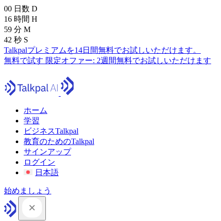
00
日数
D
16
時間
H
59
分
M
41
秒
S
Talkpalプレミアムを14日間無料でお試しいただけます。
無料で試す
限定オファー:
2週間無料でお試しいただけます
ホーム
学習
ビジネスTalkpal
教育のためのTalkpal
サインアップ
ログイン
日本語
始めましょう