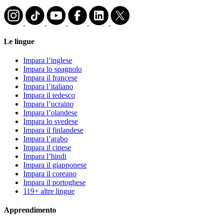
Le lingue
Impara l’inglese
Impara lo spagnolo
Impara il francese
Impara l’italiano
Impara il tedesco
Impara l’ucraino
Impara l’olandese
Impara lo svedese
Impara il finlandese
Impara l’arabo
Impara il cinese
Impara l’hindi
Impara il giapponese
Impara il coreano
Impara il portoghese
119+ altre lingue
Apprendimento