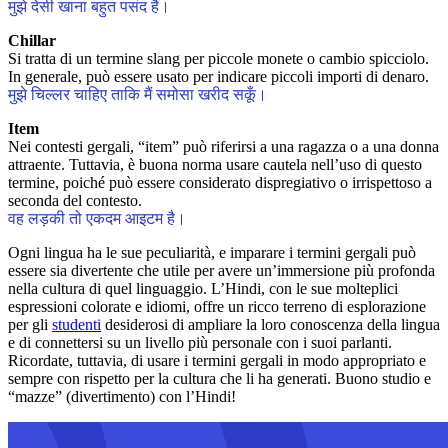
मुझे देसी खाना बहुत पसंद है।
Chillar
Si tratta di un termine slang per piccole monete o cambio spicciolo.
In generale, può essere usato per indicare piccoli importi di denaro.
मुझे चिल्लर चाहिए ताकि मैं समोसा खरीद सकूँ।
Item
Nei contesti gergali, “item” può riferirsi a una ragazza o a una donna
attraente. Tuttavia, è buona norma usare cautela nell’uso di questo
termine, poiché può essere considerato dispregiativo o irrispettoso a
seconda del contesto.
वह लड़की तो एकदम आइटम है।
Ogni lingua ha le sue peculiarità, e imparare i termini gergali può
essere sia divertente che utile per avere un’immersione più profonda
nella cultura di quel linguaggio. L’Hindi, con le sue molteplici
espressioni colorate e idiomi, offre un ricco terreno di esplorazione
per gli
studenti
desiderosi di ampliare la loro conoscenza della lingua
e di connettersi su un livello più personale con i suoi parlanti.
Ricordate, tuttavia, di usare i termini gergali in modo appropriato e
sempre con rispetto per la cultura che li ha generati. Buono studio e
“mazze” (divertimento) con l’Hindi!