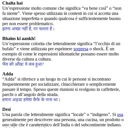
Chalta hai
Un’espressione molto comune che significa “va bene così” o “non
fa niente”. Viene spesso utilizzata in contesti in cui si accetta una
situazione imperfetta o quando qualcosa è sufficientemente buono
per non essere problematico.
इतना अच्छा नहीं है, पर चलता है।
Bhains ki aankh!
Un’espressione colorita che letteralmente significa “l’occhio di un
bufalo” e viene utilizzata per esprimere
sorpresa
o shock. È un
esempio di come le espressioni idiomatiche possano essere molto
diverse da cultura a cultura.
भैंस की आँख! ये कब हुआ?
Adda
“Adda” si riferisce a un luogo in cui le persone si incontrano
frequentemente per socializzare, chiacchierare o semplicemente
passare il tempo. Spesso queste riunioni si svolgono in caffetterie,
parchi o all’angolo della strada.
हमारा अड्डा हमेशा कैफे के पास था।
Desi
Una parola che letteralmente significa “locale” o “indigeno”. Si
usa
generalmente per descrivere una persona, una cucina, un prodotto o
uno stile che è caratteristico dell’India o del subcontinente indiano.