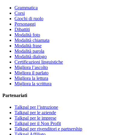
Grammatica
Corsi
Giochi di ruolo
Personaggi
Dibattiti
Modalità foto
Modalità chiamata
Modalità frase
Modalità parola
Modalità dialogo
Certificazioni linguistiche
Migliora l’ascolto
Migliora il parlato
Migliora la lettura
Migliora la scrittura
Partenariati
Talkpal per l’istruzione
Talkpal per le aziende
Talkpal per le imprese
Talkpal per il Non Profit
Talkpal per rivenditori e partnership
Talkpal Affiliato