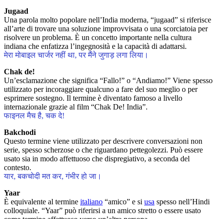
Jugaad
Una parola molto popolare nell’India moderna, “jugaad” si riferisce
all’arte di trovare una soluzione improvvisata o una scorciatoia per
risolvere un problema. È un concetto importante nella cultura
indiana che enfatizza l’ingegnosità e la capacità di adattarsi.
मेरा मोबाइल चार्जर नहीं था, पर मैंने जुगाड़ लगा लिया।
Chak de!
Un’esclamazione che significa “Fallo!” o “Andiamo!” Viene spesso
utilizzato per incoraggiare qualcuno a fare del suo meglio o per
esprimere sostegno. Il termine è diventato famoso a livello
internazionale grazie al film “Chak De! India”.
फाइनल मैच है, चक दे!
Bakchodi
Questo termine viene utilizzato per descrivere conversazioni non
serie, spesso scherzose o che riguardano pettegolezzi. Può essere
usato sia in modo affettuoso che dispregiativo, a seconda del
contesto.
यार, बकचोदी मत कर, गंभीर हो जा।
Yaar
È equivalente al termine
italiano
“amico” e si
usa
spesso nell’Hindi
colloquiale. “Yaar” può riferirsi a un amico stretto o essere usato