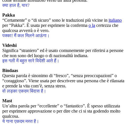
come termine affettuoso verso un’altra persona.
क्या हाल है, यार?
Pakka
“Certamente” o “di sicuro” sono le traduzioni più vicine in
italiano
per “Pakka”. È usata per esprimere la conferma
o la
certezza che
qualcosa avverrà o è vero.
पक्का! मैं कल मिलने आऊंगा।
Videshi
Significa “straniero” ed è usato comunemente per riferirsi a persone
che non sono del luogo o di nazionalità indiana.
इस गली में बहुत सारे विदेशी आते हैं।
Bindaas
Questa parola è sinonimo di “fresco”, “senza preoccupazioni” o
“coraggioso”. Viene usata per descrivere una persona che è rilassata
e prende la vita com’è, senza stress.
वो लड़का एकदम बिंदास है।
Mast
Un’altra parola per “eccellente” o “fantastico”. È spesso utilizzata
per esprimere approvazione o per dire che ci si sta godendo molto
qualcosa.
ये गाना एकदम मस्त है।