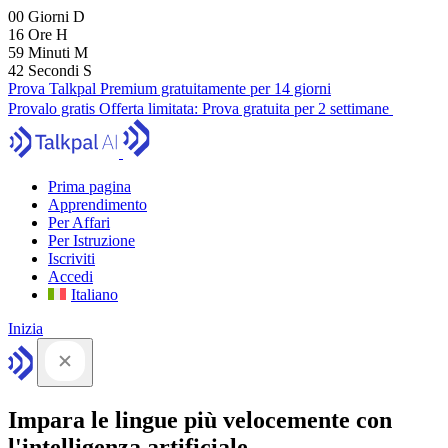
00
Giorni
D
16
Ore
H
59
Minuti
M
41
Secondi
S
Prova Talkpal Premium gratuitamente per 14 giorni
Provalo gratis
Offerta limitata:
Prova gratuita per 2 settimane
Prima pagina
Apprendimento
Per Affari
Per Istruzione
Iscriviti
Accedi
Italiano
Inizia
Impara le lingue più velocemente con
l'intelligenza artificiale