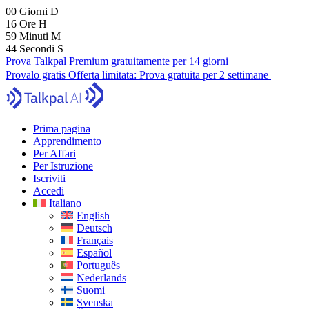
00
Giorni
D
16
Ore
H
59
Minuti
M
43
Secondi
S
Prova Talkpal Premium gratuitamente per 14 giorni
Provalo gratis
Offerta limitata:
Prova gratuita per 2 settimane
Prima pagina
Apprendimento
Per Affari
Per Istruzione
Iscriviti
Accedi
Italiano
English
Deutsch
Français
Español
Português
Nederlands
Suomi
Svenska