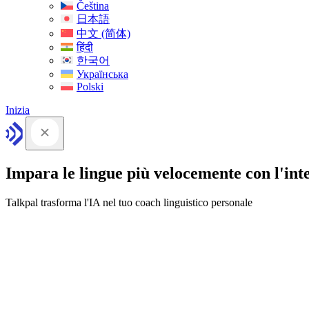
Čeština
日本語
中文 (简体)
हिंदी
한국어
Українська
Polski
Inizia
Impara le lingue più velocemente con l'intel
Talkpal trasforma l'IA nel tuo coach linguistico personale