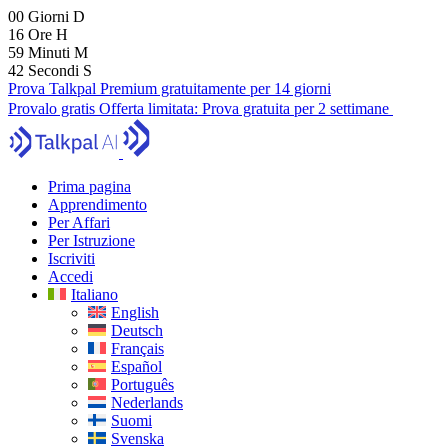
00
Giorni
D
16
Ore
H
59
Minuti
M
41
Secondi
S
Prova Talkpal Premium gratuitamente per 14 giorni
Provalo gratis
Offerta limitata:
Prova gratuita per 2 settimane
Prima pagina
Apprendimento
Per Affari
Per Istruzione
Iscriviti
Accedi
Italiano
English
Deutsch
Français
Español
Português
Nederlands
Suomi
Svenska