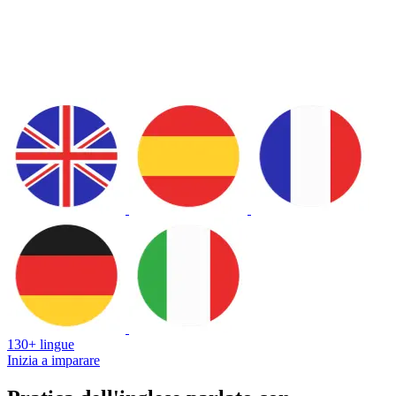
130+ lingue
Inizia a imparare