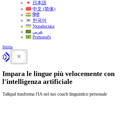
日本語
中文 (简体)
हिंदी
한국어
Українська
عربي
Português
Inizia
Impara le lingue più velocemente con
l'intelligenza artificiale
Talkpal trasforma l'IA nel tuo coach linguistico personale