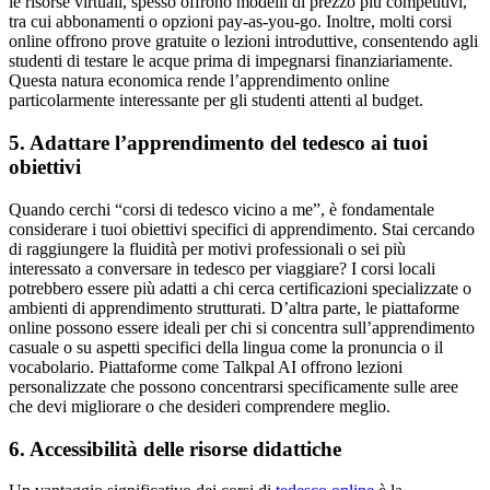
le risorse virtuali, spesso offrono modelli di prezzo più competitivi,
tra cui abbonamenti o opzioni pay-as-you-go. Inoltre, molti corsi
online offrono prove gratuite o lezioni introduttive, consentendo agli
studenti di testare le acque prima di impegnarsi finanziariamente.
Questa natura economica rende l’apprendimento online
particolarmente interessante per gli studenti attenti al budget.
5. Adattare l’apprendimento del tedesco ai tuoi
obiettivi
Quando cerchi “corsi di tedesco vicino a me”, è fondamentale
considerare i tuoi obiettivi specifici di apprendimento. Stai cercando
di raggiungere la fluidità per motivi professionali o sei più
interessato a conversare in tedesco per viaggiare? I corsi locali
potrebbero essere più adatti a chi cerca certificazioni specializzate o
ambienti di apprendimento strutturati. D’altra parte, le piattaforme
online possono essere ideali per chi si concentra sull’apprendimento
casuale o su aspetti specifici della lingua come la pronuncia o il
vocabolario. Piattaforme come Talkpal AI offrono lezioni
personalizzate che possono concentrarsi specificamente sulle aree
che devi migliorare o che desideri comprendere meglio.
6. Accessibilità delle risorse didattiche