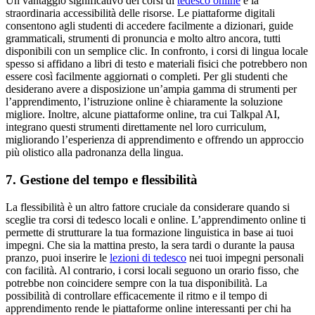
Un vantaggio significativo dei corsi di
tedesco online
è la
straordinaria accessibilità delle risorse. Le piattaforme digitali
consentono agli studenti di accedere facilmente a dizionari, guide
grammaticali, strumenti di pronuncia e molto altro ancora, tutti
disponibili con un semplice clic. In confronto, i corsi di lingua locale
spesso si affidano a libri di testo e materiali fisici che potrebbero non
essere così facilmente aggiornati o completi. Per gli studenti che
desiderano avere a disposizione un’ampia gamma di strumenti per
l’apprendimento, l’istruzione online è chiaramente la soluzione
migliore. Inoltre, alcune piattaforme online, tra cui Talkpal AI,
integrano questi strumenti direttamente nel loro curriculum,
migliorando l’esperienza di apprendimento e offrendo un approccio
più olistico alla padronanza della lingua.
7. Gestione del tempo e flessibilità
La flessibilità è un altro fattore cruciale da considerare quando si
sceglie tra corsi di tedesco locali e online. L’apprendimento online ti
permette di strutturare la tua formazione linguistica in base ai tuoi
impegni. Che sia la mattina presto, la sera tardi o durante la pausa
pranzo, puoi inserire le
lezioni di tedesco
nei tuoi impegni personali
con facilità. Al contrario, i corsi locali seguono un orario fisso, che
potrebbe non coincidere sempre con la tua disponibilità. La
possibilità di controllare efficacemente il ritmo e il tempo di
apprendimento rende le piattaforme online interessanti per chi ha