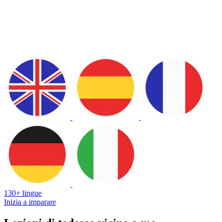
130+ lingue
Inizia a imparare