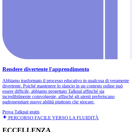
Rendere divertente l'apprendimento
Abbiamo trasformato il processo educativo in qualcosa di veramente
divertente. Poiché mantenere lo slancio in un contesto online può
essere difficile, abbiamo progettato Talkpal affinché sia
incredibilmente coinvolgente, affinché gli utenti preferiscano
padroneggiare nuove abilità piuttosto che giocare.
Prova Talkpal gratis
PERCORSO FACILE VERSO LA FLUIDITÀ
ECCELLENZA