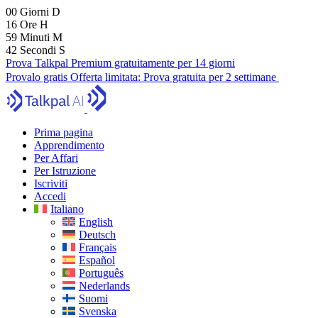
00
Giorni
D
16
Ore
H
59
Minuti
M
41
Secondi
S
Prova Talkpal Premium gratuitamente per 14 giorni
Provalo gratis
Offerta limitata:
Prova gratuita per 2 settimane
Prima pagina
Apprendimento
Per Affari
Per Istruzione
Iscriviti
Accedi
Italiano
English
Deutsch
Français
Español
Português
Nederlands
Suomi
Svenska