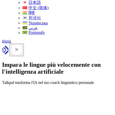
日本語
中文 (简体)
हिंदी
한국어
Українська
عربي
Português
Inizia
Impara le lingue più velocemente con
l'intelligenza artificiale
Talkpal trasforma l'IA nel tuo coach linguistico personale