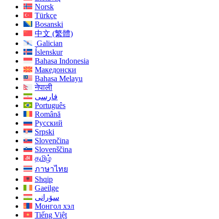
Norsk
Türkçe
Bosanski
中文 (繁體)
Galician
Íslenskur
Bahasa Indonesia
Македонски
Bahasa Melayu
नेपाली
فارسی
Português
Română
Русский
Srpski
Slovenčina
Slovenščina
தமிழ்
ภาษาไทย
Shqip
Gaeilge
سۆرانی
Монгол хэл
Tiếng Việt