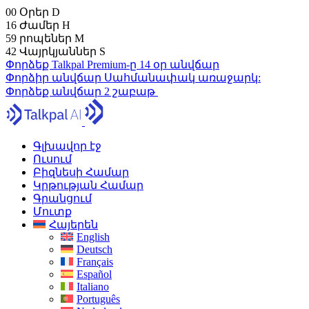
00
Օրեր
D
16
Ժամեր
H
59
րոպեներ
M
41
Վայրկյաններ
S
Փորձեք Talkpal Premium-ը 14 օր անվճար
Փորձիր անվճար
Սահմանափակ առաջարկ:
Փորձեք անվճար 2 շաբաթ
Գլխավոր էջ
Ուսում
Բիզնեսի Համար
Կրթության Համար
Գրանցում
Մուտք
Հայերեն
English
Deutsch
Français
Español
Italiano
Português