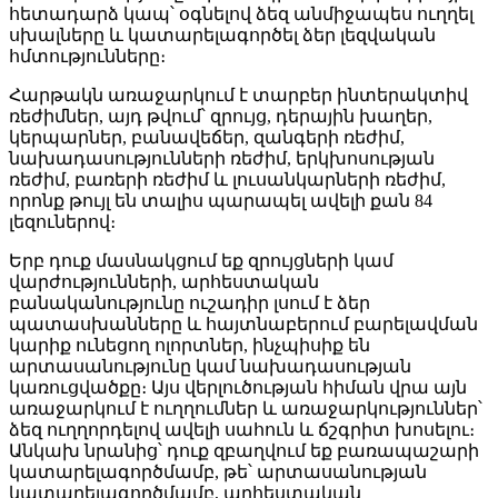
հետադարձ կապ՝ օգնելով ձեզ անմիջապես ուղղել
սխալները և կատարելագործել ձեր լեզվական
հմտությունները։
Հարթակն առաջարկում է տարբեր ինտերակտիվ
ռեժիմներ, այդ թվում՝ զրույց, դերային խաղեր,
կերպարներ, բանավեճեր, զանգերի ռեժիմ,
նախադասությունների ռեժիմ, երկխոսության
ռեժիմ, բառերի ռեժիմ և լուսանկարների ռեժիմ,
որոնք թույլ են տալիս պարապել ավելի քան 84
լեզուներով։
Երբ դուք մասնակցում եք զրույցների կամ
վարժությունների, արհեստական ​​
բանականությունը ուշադիր լսում է ձեր
պատասխանները և հայտնաբերում բարելավման
կարիք ունեցող ոլորտներ, ինչպիսիք են
արտասանությունը կամ նախադասության
կառուցվածքը։ Այս վերլուծության հիման վրա այն
առաջարկում է ուղղումներ և առաջարկություններ՝
ձեզ ուղղորդելով ավելի սահուն և ճշգրիտ խոսելու։
Անկախ նրանից՝ դուք զբաղվում եք բառապաշարի
կատարելագործմամբ, թե՝ արտասանության
կատարելագործմամբ, արհեստական ​​