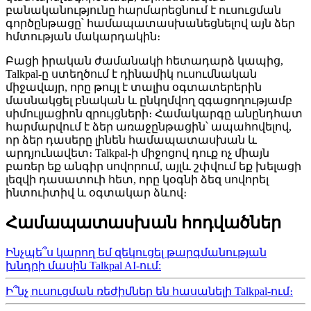
բանականությունը հարմարեցնում է ուսուցման
գործընթացը՝ համապատասխանեցնելով այն ձեր
հմտության մակարդակին։
Բացի իրական ժամանակի հետադարձ կապից,
Talkpal-ը ստեղծում է դինամիկ ուսումնական
միջավայր, որը թույլ է տալիս օգտատերերին
մասնակցել բնական և ընկղմվող զգացողությամբ
սիմուլյացիոն զրույցների։ Համակարգը անընդհատ
հարմարվում է ձեր առաջընթացին՝ ապահովելով,
որ ձեր դասերը լինեն համապատասխան և
արդյունավետ։ Talkpal-ի միջոցով դուք ոչ միայն
բառեր եք անգիր սովորում, այլև շփվում եք խելացի
լեզվի դասատուի հետ, որը կօգնի ձեզ սովորել
ինտուիտիվ և օգտակար ձևով։
Համապատասխան հոդվածներ
Ինչպե՞ս կարող եմ զեկուցել թարգմանության
խնդրի մասին Talkpal AI-ում:
Ի՞նչ ուսուցման ռեժիմներ են հասանելի Talkpal-ում։