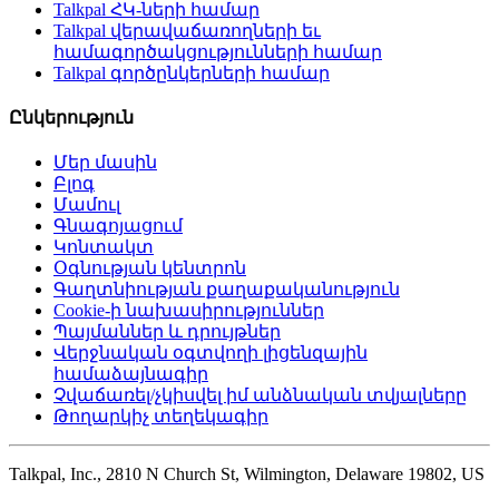
Talkpal ՀԿ-ների համար
Talkpal վերավաճառողների եւ
համագործակցությունների համար
Talkpal գործընկերների համար
Ընկերություն
Մեր մասին
Բլոգ
Մամուլ
Գնագոյացում
Կոնտակտ
Օգնության կենտրոն
Գաղտնիության քաղաքականություն
Cookie-ի նախասիրություններ
Պայմաններ և դրույթներ
Վերջնական օգտվողի լիցենզային
համաձայնագիր
Չվաճառել/չկիսվել իմ անձնական տվյալները
Թողարկիչ տեղեկագիր
Talkpal, Inc., 2810 N Church St, Wilmington, Delaware 19802, US