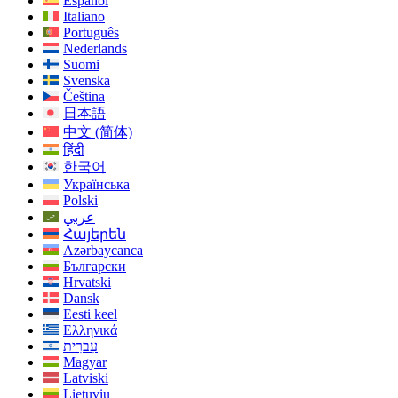
Español
Italiano
Português
Nederlands
Suomi
Svenska
Čeština
日本語
中文 (简体)
हिंदी
한국어
Українська
Polski
عربي
Հայերեն
Azərbaycanca
Български
Hrvatski
Dansk
Eesti keel
Ελληνικά
עִברִית
Magyar
Latviski
Lietuvių