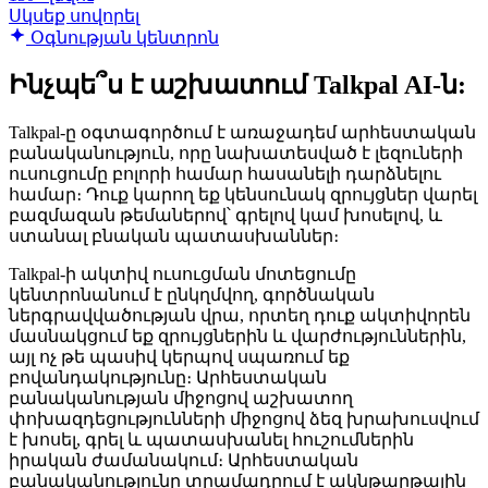
Սկսեք սովորել
Օգնության կենտրոն
Ինչպե՞ս է աշխատում Talkpal AI-ն:
Talkpal-ը օգտագործում է առաջադեմ արհեստական
​​բանականություն, որը նախատեսված է լեզուների
ուսուցումը բոլորի համար հասանելի դարձնելու
համար։ Դուք կարող եք կենսունակ զրույցներ վարել
բազմազան թեմաներով՝ գրելով կամ խոսելով, և
ստանալ բնական պատասխաններ։
Talkpal-ի ակտիվ ուսուցման մոտեցումը
կենտրոնանում է ընկղմվող, գործնական
ներգրավվածության վրա, որտեղ դուք ակտիվորեն
մասնակցում եք զրույցներին և վարժություններին,
այլ ոչ թե պասիվ կերպով սպառում եք
բովանդակությունը։ Արհեստական ​​
բանականության միջոցով աշխատող
փոխազդեցությունների միջոցով ձեզ խրախուսվում
է խոսել, գրել և պատասխանել հուշումներին
իրական ժամանակում։ Արհեստական ​​
բանականությունը տրամադրում է ակնթարթային