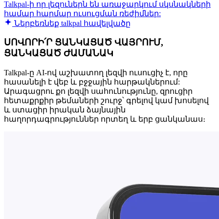
Talkpal-ի որ լեզուներն են առաջարկում սկսնակների
համար հարմար ուսուցման ռեժիմներ:
Ներբեռնեք talkpal հավելվածը
ՍՈՎՈՐԻ՛Ր ՑԱՆԿԱՑԱԾ ՎԱՅՐՈՒՄ,
ՑԱՆԿԱՑԱԾ ԺԱՄԱՆԱԿ
Talkpal-ը AI-ով աշխատող լեզվի ուսուցիչ է, որը
հասանելի է վեբ և բջջային հարթակներում:
Արագացրու քո լեզվի սահունությունը, զրուցիր
հետաքրքիր թեմաների շուրջ՝ գրելով կամ խոսելով
և ստացիր իրական ձայնային
հաղորդագրություններ որտեղ և երբ ցանկանաս։