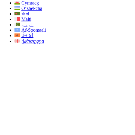
Cymraeg
O‘zbekcha
বাংলা
Malti
اردو
Af-Soomaali
ਪੰਜਾਬੀ
ქართული