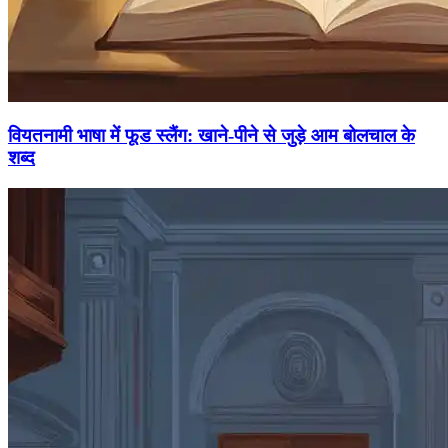
वियतनामी भाषा में फूड स्लैंग: खाने-पीने से जुड़े आम बोलचाल के
शब्द