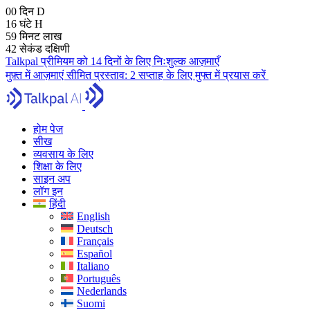
00
दिन
D
16
घंटे
H
59
मिनट
लाख
40
सेकंड
दक्षिणी
Talkpal प्रीमियम को 14 दिनों के लिए निःशुल्क आज़माएँ
मुफ़्त में आज़माएं
सीमित प्रस्ताव:
2 सप्ताह के लिए मुफ्त में प्रयास करें
होम पेज
सीख
व्यवसाय के लिए
शिक्षा के लिए
साइन अप
लॉग इन
हिंदी
English
Deutsch
Français
Español
Italiano
Português
Nederlands
Suomi