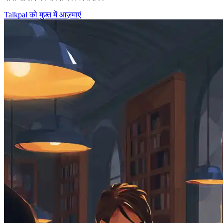
Talkpal को मुफ़्त में आज़माएं