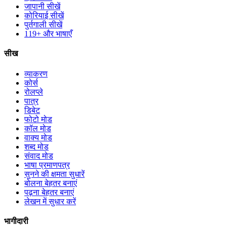
जापानी सीखें
कोरियाई सीखें
पुर्तगाली सीखें
119+ और भाषाएँ
सीख
व्याकरण
कोर्स
रोलप्ले
पात्र
डिबेट
फोटो मोड
कॉल मोड
वाक्य मोड
शब्द मोड
संवाद मोड
भाषा प्रमाणपत्र
सुनने की क्षमता सुधारें
बोलना बेहतर बनाएं
पढ़ना बेहतर बनाएं
लेखन में सुधार करें
भागीदारी