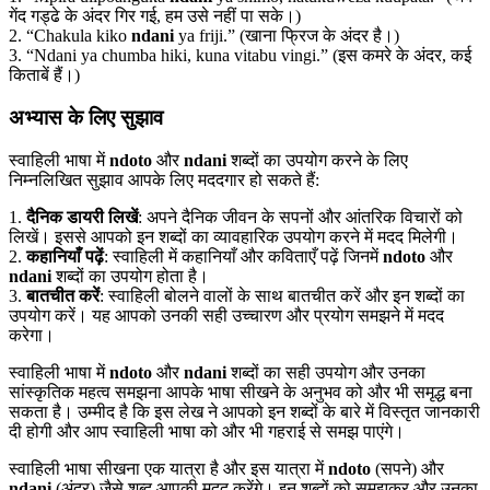
गेंद गड्ढे के अंदर गिर गई, हम उसे नहीं पा सके।)
2. “Chakula kiko
ndani
ya friji.” (खाना फ्रिज के अंदर है।)
3. “Ndani ya chumba hiki, kuna vitabu vingi.” (इस कमरे के अंदर, कई
किताबें हैं।)
अभ्यास के लिए सुझाव
स्वाहिली भाषा में
ndoto
और
ndani
शब्दों का उपयोग करने के लिए
निम्नलिखित सुझाव आपके लिए मददगार हो सकते हैं:
1.
दैनिक डायरी लिखें
: अपने दैनिक जीवन के सपनों और आंतरिक विचारों को
लिखें। इससे आपको इन शब्दों का व्यावहारिक उपयोग करने में मदद मिलेगी।
2.
कहानियाँ पढ़ें
: स्वाहिली में कहानियाँ और कविताएँ पढ़ें जिनमें
ndoto
और
ndani
शब्दों का उपयोग होता है।
3.
बातचीत करें
: स्वाहिली बोलने वालों के साथ बातचीत करें और इन शब्दों का
उपयोग करें। यह आपको उनकी सही उच्चारण और प्रयोग समझने में मदद
करेगा।
स्वाहिली भाषा में
ndoto
और
ndani
शब्दों का सही उपयोग और उनका
सांस्कृतिक महत्व समझना आपके भाषा सीखने के अनुभव को और भी समृद्ध बना
सकता है। उम्मीद है कि इस लेख ने आपको इन शब्दों के बारे में विस्तृत जानकारी
दी होगी और आप स्वाहिली भाषा को और भी गहराई से समझ पाएंगे।
स्वाहिली भाषा सीखना एक यात्रा है और इस यात्रा में
ndoto
(सपने) और
ndani
(अंदर) जैसे शब्द आपकी मदद करेंगे। इन शब्दों को समझकर और उनका