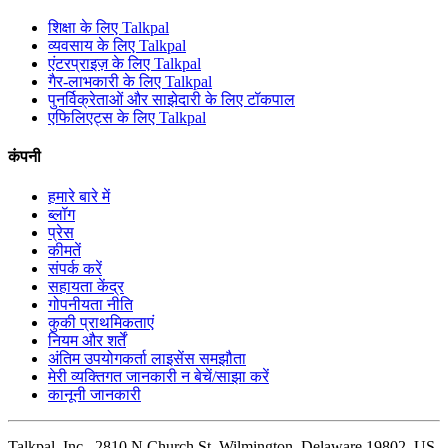
शिक्षा के लिए Talkpal
व्यवसाय के लिए Talkpal
एंटरप्राइज़ के लिए Talkpal
गैर-लाभकारी के लिए Talkpal
पुनर्विक्रेताओं और साझेदारी के लिए टॉकपाल
एफिलिएट्स के लिए Talkpal
कंपनी
हमारे बारे में
ब्लॉग
प्रेस
कीमतें
संपर्क करें
सहायता केंद्र
गोपनीयता नीति
कुकी प्राथमिकताएं
नियम और शर्तें
अंतिम उपयोगकर्ता लाइसेंस समझौता
मेरी व्यक्तिगत जानकारी न बेचें/साझा करें
कानूनी जानकारी
Talkpal, Inc., 2810 N Church St, Wilmington, Delaware 19802, US