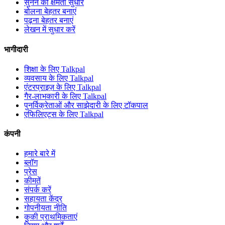
सुनने की क्षमता सुधारें
बोलना बेहतर बनाएं
पढ़ना बेहतर बनाएं
लेखन में सुधार करें
भागीदारी
शिक्षा के लिए Talkpal
व्यवसाय के लिए Talkpal
एंटरप्राइज़ के लिए Talkpal
गैर-लाभकारी के लिए Talkpal
पुनर्विक्रेताओं और साझेदारी के लिए टॉकपाल
एफिलिएट्स के लिए Talkpal
कंपनी
हमारे बारे में
ब्लॉग
प्रेस
कीमतें
संपर्क करें
सहायता केंद्र
गोपनीयता नीति
कुकी प्राथमिकताएं