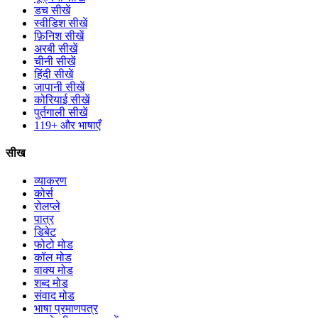
डच सीखें
स्वीडिश सीखें
फ़िनिश सीखें
अरबी सीखें
चीनी सीखें
हिंदी सीखें
जापानी सीखें
कोरियाई सीखें
पुर्तगाली सीखें
119+ और भाषाएँ
सीख
व्याकरण
कोर्स
रोलप्ले
पात्र
डिबेट
फोटो मोड
कॉल मोड
वाक्य मोड
शब्द मोड
संवाद मोड
भाषा प्रमाणपत्र