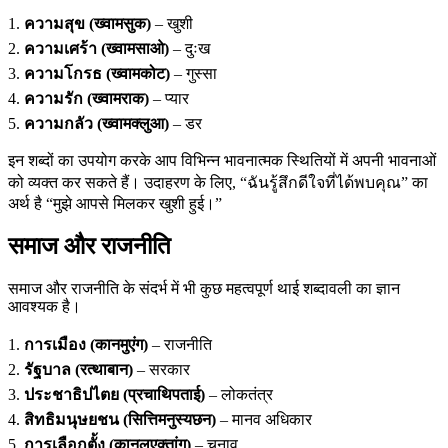
1.
ความสุข (ख्वामसुक)
– खुशी
2.
ความเศร้า (ख्वामसाओ)
– दुःख
3.
ความโกรธ (ख्वामकोट)
– गुस्सा
4.
ความรัก (ख्वामराक)
– प्यार
5.
ความกลัว (ख्वामक्लुआ)
– डर
इन शब्दों का उपयोग करके आप विभिन्न भावनात्मक स्थितियों में अपनी भावनाओं
को व्यक्त कर सकते हैं। उदाहरण के लिए, “ฉันรู้สึกดีใจที่ได้พบคุณ” का
अर्थ है “मुझे आपसे मिलकर खुशी हुई।”
समाज और राजनीति
समाज और राजनीति के संदर्भ में भी कुछ महत्वपूर्ण थाई शब्दावली का ज्ञान
आवश्यक है।
1.
การเมือง (कानमुएंग)
– राजनीति
2.
รัฐบาล (रत्थाबान)
– सरकार
3.
ประชาธิปไตย (प्रचाथिपताई)
– लोकतंत्र
4.
สิทธิมนุษยชน (सित्तिमनुस्यछन)
– मानव अधिकार
5.
การเลือกตั้ง (कानलुएक्तांग)
– चुनाव