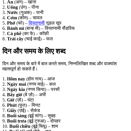
1.
Ăn
(अन) – खाना
2.
Uống
(उंग) – पीना
3.
Nước
(नुअक) – पानी
4.
Cơm
(कोम) – चावल
5.
Phở
(फो) –
वियतनामी
नूडल सूप
6.
Bánh mì
(बान्ह मी) – वियतनामी सैंडविच
7.
Cà phê
(का फे) – कॉफ़ी
8.
Trái cây
(चाई काई) – फल
दिन और समय के लिए शब्द
दिन और समय के बारे में बात करते समय, निम्नलिखित शब्द और वाक्यांश
महत्वपूर्ण हो सकते हैं।
1.
Hôm nay
(होम नाय) – आज
2.
Ngày mai
(नगय माई) – कल
3.
Ngày kia
(नगय किया) – परसों
4.
Bây giờ
(बे ज़ो) – अभी
5.
Giờ
(ज़ो) – घंटा
6.
Phút
(फुत) – मिनट
7.
Giây
(ज़ई) – सेकंड
8.
Buổi sáng
(बूई सांग) – सुबह
9.
Buổi trưa
(बूई ट्रुआ) – दोपहर
10.
Buổi chiều
(बूई चियू) – शाम