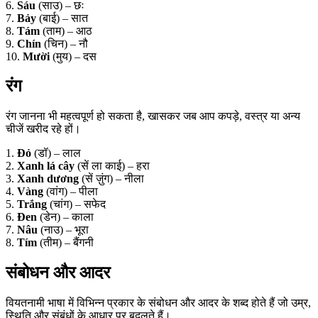
6.
Sáu
(साउ) – छः
7.
Bảy
(बाई) – सात
8.
Tám
(ताम) – आठ
9.
Chín
(चिन) – नौ
10.
Mười
(मुय) – दस
रंग
रंग जानना भी महत्वपूर्ण हो सकता है, खासकर जब आप कपड़े, वस्त्र या अन्य
चीजें खरीद रहे हों।
1.
Đỏ
(डॉ) – लाल
2.
Xanh lá cây
(सें ला काई) – हरा
3.
Xanh dương
(सें ज़ुंग) – नीला
4.
Vàng
(वांग) – पीला
5.
Trắng
(चांग) – सफेद
6.
Đen
(डेन) – काला
7.
Nâu
(नाउ) – भूरा
8.
Tím
(तीम) – बैंगनी
संबोधन और आदर
वियतनामी भाषा में विभिन्न प्रकार के संबोधन और आदर के शब्द होते हैं जो उम्र,
स्थिति और संबंधों के आधार पर बदलते हैं।