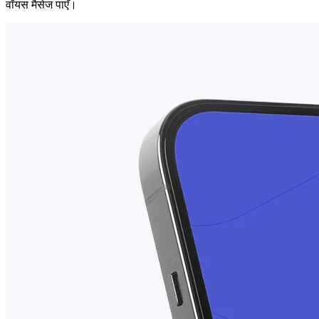
वॉयस मैसेज पाएँ।