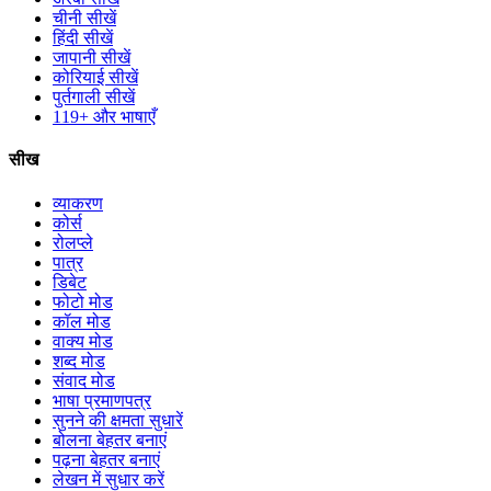
चीनी सीखें
हिंदी सीखें
जापानी सीखें
कोरियाई सीखें
पुर्तगाली सीखें
119+ और भाषाएँ
सीख
व्याकरण
कोर्स
रोलप्ले
पात्र
डिबेट
फोटो मोड
कॉल मोड
वाक्य मोड
शब्द मोड
संवाद मोड
भाषा प्रमाणपत्र
सुनने की क्षमता सुधारें
बोलना बेहतर बनाएं
पढ़ना बेहतर बनाएं
लेखन में सुधार करें