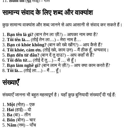
11.
Buổi tối
(बूई तोई) – रात
सामान्य संवाद के लिए शब्द और वाक्यांश
कुछ सामान्य वाक्यांश और शब्द जानने से आप आसानी से संवाद कर सकते हैं।
1.
Bạn tên là gì?
(बान तेन ला ज़ी?) – आपका नाम क्या है?
2.
Tôi tên là…
(तोई तेन ला…) – मेरा नाम है…
3.
Bạn có khỏe không?
(बान को ख्वे खोंग?) – आप कैसे हैं?
4.
Tôi khỏe, cảm ơn.
(तोई ख्वे, काम उन) – मैं ठीक हूँ, धन्यवाद।
5.
Bạn đến từ đâu?
(बान दें तु दाउ?) – आप कहाँ से हैं?
6.
Tôi đến từ…
(तोई दें तु…) – मैं … से हूँ।
7.
Bạn làm nghề gì?
(बान लाम ने ज़ी?) – आप क्या काम करते हैं?
8.
Tôi là…
(तोई ला…) – मैं … हूँ।
संख्याएँ
संख्याएँ जानना भी बहुत महत्वपूर्ण है। यहाँ कुछ बुनियादी संख्याएँ दी गई हैं:
1.
Một
(मोत) – एक
2.
Hai
(हाई) – दो
3.
Ba
(बा) – तीन
4.
Bốn
(बोन) – चार
5.
Năm
(नम) – पाँच