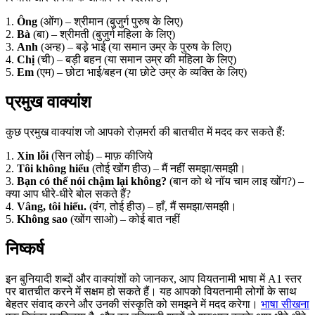
1.
Ông
(ओंग) – श्रीमान (बुजुर्ग पुरुष के लिए)
2.
Bà
(बा) – श्रीमती (बुजुर्ग महिला के लिए)
3.
Anh
(अन्ह) – बड़े भाई (या समान उम्र के पुरुष के लिए)
4.
Chị
(ची) – बड़ी बहन (या समान उम्र की महिला के लिए)
5.
Em
(एम) – छोटा भाई/बहन (या छोटे उम्र के व्यक्ति के लिए)
प्रमुख वाक्यांश
कुछ प्रमुख वाक्यांश जो आपको रोज़मर्रा की बातचीत में मदद कर सकते हैं:
1.
Xin lỗi
(सिन लोई) – माफ़ कीजिये
2.
Tôi không hiểu
(तोई खोंग हीउ) – मैं नहीं समझा/समझी।
3.
Bạn có thể nói chậm lại không?
(बान को थे नॉय चाम लाइ खोंग?) –
क्या आप धीरे-धीरे बोल सकते हैं?
4.
Vâng, tôi hiểu.
(वंग, तोई हीउ) – हाँ, मैं समझा/समझी।
5.
Không sao
(खोंग साओ) – कोई बात नहीं
निष्कर्ष
इन बुनियादी शब्दों और वाक्यांशों को जानकर, आप वियतनामी भाषा में A1 स्तर
पर बातचीत करने में सक्षम हो सकते हैं। यह आपको वियतनामी लोगों के साथ
बेहतर संवाद करने और उनकी संस्कृति को समझने में मदद करेगा।
भाषा सीखना