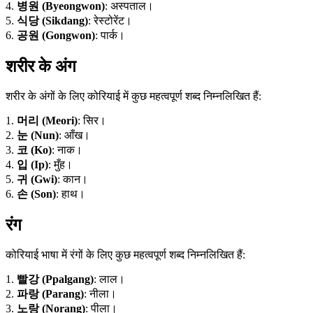
4.
병원 (Byeongwon)
: अस्पताल।
5.
식당 (Sikdang)
: रेस्टोरेंट।
6.
공원 (Gongwon)
: पार्क।
शरीर के अंग
शरीर के अंगों के लिए कोरियाई में कुछ महत्वपूर्ण शब्द निम्नलिखित हैं:
1.
머리 (Meori)
: सिर।
2.
눈 (Nun)
: आँख।
3.
코 (Ko)
: नाक।
4.
입 (Ip)
: मुँह।
5.
귀 (Gwi)
: कान।
6.
손 (Son)
: हाथ।
रंग
कोरियाई भाषा में रंगों के लिए कुछ महत्वपूर्ण शब्द निम्नलिखित हैं:
1.
빨강 (Ppalgang)
: लाल।
2.
파랑 (Parang)
: नीला।
3.
노랑 (Norang)
: पीला।