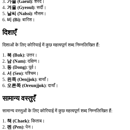
3.
가을 (Gaeul)
: शरद।
4.
겨울 (Gyeoul)
: सर्दी।
5.
날씨 (Nalssi)
: मौसम।
6.
비 (Bi)
: बारिश।
दिशाएँ
दिशाओं के लिए कोरियाई में कुछ महत्वपूर्ण शब्द निम्नलिखित हैं:
1.
북 (Buk)
: उत्तर।
2.
남 (Nam)
: दक्षिण।
3.
동 (Dong)
: पूर्व।
4.
서 (Seo)
: पश्चिम।
5.
왼쪽 (Oenjjok)
: बायाँ।
6.
오른쪽 (Oreunjjok)
: दायाँ।
सामान्य वस्तुएँ
सामान्य वस्तुओं के लिए कोरियाई में कुछ महत्वपूर्ण शब्द निम्नलिखित हैं:
1.
책 (Chaek)
: किताब।
2.
펜 (Pen)
: पेन।