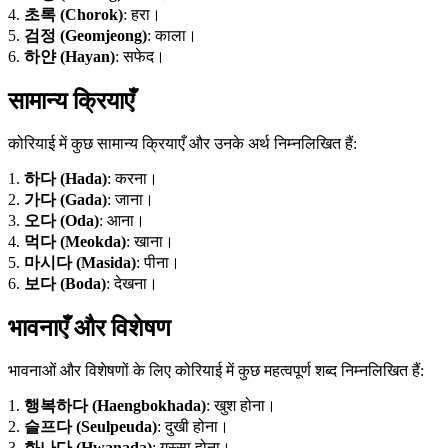
4.
초록 (Chorok)
: हरा।
5.
검정 (Geomjeong)
: काला।
6.
하얀 (Hayan)
: सफेद।
सामान्य क्रियाएँ
कोरियाई में कुछ सामान्य क्रियाएँ और उनके अर्थ निम्नलिखित हैं:
1.
하다 (Hada)
: करना।
2.
가다 (Gada)
: जाना।
3.
오다 (Oda)
: आना।
4.
먹다 (Meokda)
: खाना।
5.
마시다 (Masida)
: पीना।
6.
보다 (Boda)
: देखना।
भावनाएँ और विशेषण
भावनाओं और विशेषणों के लिए कोरियाई में कुछ महत्वपूर्ण शब्द निम्नलिखित हैं:
1.
행복하다 (Haengbokhada)
: खुश होना।
2.
슬프다 (Seulpeuda)
: दुखी होना।
3.
화나다 (Hwanada)
: गुस्सा होना।