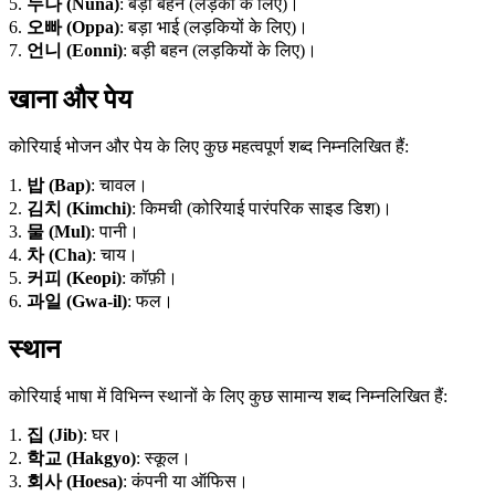
5.
누나 (Nuna)
: बड़ी बहन (लड़कों के लिए)।
6.
오빠 (Oppa)
: बड़ा भाई (लड़कियों के लिए)।
7.
언니 (Eonni)
: बड़ी बहन (लड़कियों के लिए)।
खाना और पेय
कोरियाई भोजन और पेय के लिए कुछ महत्वपूर्ण शब्द निम्नलिखित हैं:
1.
밥 (Bap)
: चावल।
2.
김치 (Kimchi)
: किमची (कोरियाई पारंपरिक साइड डिश)।
3.
물 (Mul)
: पानी।
4.
차 (Cha)
: चाय।
5.
커피 (Keopi)
: कॉफ़ी।
6.
과일 (Gwa-il)
: फल।
स्थान
कोरियाई भाषा में विभिन्न स्थानों के लिए कुछ सामान्य शब्द निम्नलिखित हैं:
1.
집 (Jib)
: घर।
2.
학교 (Hakgyo)
: स्कूल।
3.
회사 (Hoesa)
: कंपनी या ऑफिस।