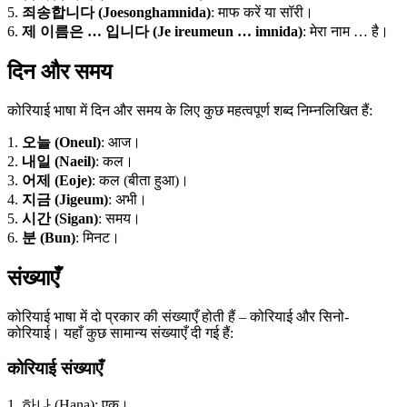
5.
죄송합니다 (Joesonghamnida)
: माफ करें या सॉरी।
6.
제 이름은 … 입니다 (Je ireumeun … imnida)
: मेरा नाम … है।
दिन और समय
कोरियाई भाषा में दिन और समय के लिए कुछ महत्वपूर्ण शब्द निम्नलिखित हैं:
1.
오늘 (Oneul)
: आज।
2.
내일 (Naeil)
: कल।
3.
어제 (Eoje)
: कल (बीता हुआ)।
4.
지금 (Jigeum)
: अभी।
5.
시간 (Sigan)
: समय।
6.
분 (Bun)
: मिनट।
संख्याएँ
कोरियाई भाषा में दो प्रकार की संख्याएँ होती हैं – कोरियाई और सिनो-
कोरियाई। यहाँ कुछ सामान्य संख्याएँ दी गई हैं:
कोरियाई संख्याएँ
1. 하나 (Hana): एक।