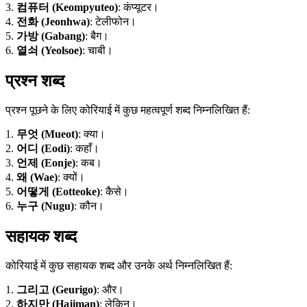
3.
컴퓨터 (Keompyuteo)
: कंप्यूटर।
4.
전화 (Jeonhwa)
: टेलीफोन।
5.
가방 (Gabang)
: बैग।
6.
열쇠 (Yeolsoe)
: चाबी।
प्रश्न शब्द
प्रश्न पूछने के लिए कोरियाई में कुछ महत्वपूर्ण शब्द निम्नलिखित हैं:
1.
무엇 (Mueot)
: क्या।
2.
어디 (Eodi)
: कहाँ।
3.
언제 (Eonje)
: कब।
4.
왜 (Wae)
: क्यों।
5.
어떻게 (Eotteoke)
: कैसे।
6.
누구 (Nugu)
: कौन।
सहायक शब्द
कोरियाई में कुछ सहायक शब्द और उनके अर्थ निम्नलिखित हैं:
1.
그리고 (Geurigo)
: और।
2.
하지만 (Hajiman)
: लेकिन।