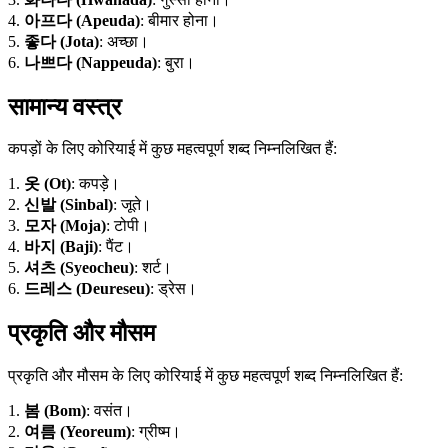
4.
아프다 (Apeuda)
: बीमार होना।
5.
좋다 (Jota)
: अच्छा।
6.
나쁘다 (Nappeuda)
: बुरा।
सामान्य वस्त्र
कपड़ों के लिए कोरियाई में कुछ महत्वपूर्ण शब्द निम्नलिखित हैं:
1.
옷 (Ot)
: कपड़े।
2.
신발 (Sinbal)
: जूते।
3.
모자 (Moja)
: टोपी।
4.
바지 (Baji)
: पैंट।
5.
셔츠 (Syeocheu)
: शर्ट।
6.
드레스 (Deureseu)
: ड्रेस।
प्रकृति और मौसम
प्रकृति और मौसम के लिए कोरियाई में कुछ महत्वपूर्ण शब्द निम्नलिखित हैं:
1.
봄 (Bom)
: वसंत।
2.
여름 (Yeoreum)
: ग्रीष्म।