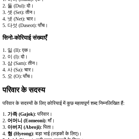
2. 둘 (Dul): दो।
3. 셋 (Set): तीन।
4. 넷 (Net): चार।
5. 다섯 (Daseot): पाँच।
सिनो-कोरियाई संख्याएँ
1. 일 (Il): एक।
2. 이 (I): दो।
3. 삼 (Sam): तीन।
4. 사 (Sa): चार।
5. 오 (O): पाँच।
परिवार के सदस्य
परिवार के सदस्यों के लिए कोरियाई में कुछ महत्वपूर्ण शब्द निम्नलिखित हैं:
1.
가족 (Gajok)
: परिवार।
2.
어머니 (Eomeoni)
: माँ।
3.
아버지 (Abeoji)
: पिता।
4.
형 (Hyeong)
: बड़ा भाई (लड़कों के लिए)।