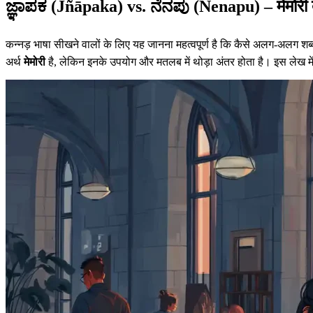
ಜ್ಞಾಪಕ (Jñāpaka) vs. ನೆನಪು (Nenapu) – मेमोरी बन
कन्नड़ भाषा सीखने वालों के लिए यह जानना महत्वपूर्ण है कि कैसे अलग-अलग शब्दों 
अर्थ
मेमोरी
है, लेकिन इनके उपयोग और मतलब में थोड़ा अंतर होता है। इस लेख में, ह