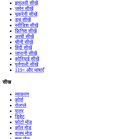
इतालवी सीखें
जर्मन सीखें
यूक्रेनी सीखें
डच सीखें
स्वीडिश सीखें
फ़िनिश सीखें
अरबी सीखें
चीनी सीखें
हिंदी सीखें
जापानी सीखें
कोरियाई सीखें
पुर्तगाली सीखें
119+ और भाषाएँ
सीख
व्याकरण
कोर्स
रोलप्ले
पात्र
डिबेट
फोटो मोड
कॉल मोड
वाक्य मोड
शब्द मोड