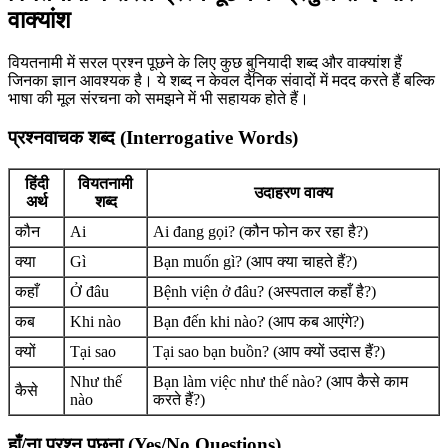
वाक्यांश
वियतनामी में सरल प्रश्न पूछने के लिए कुछ बुनियादी शब्द और वाक्यांश हैं
जिनका ज्ञान आवश्यक है। ये शब्द न केवल दैनिक संवादों में मदद करते हैं बल्कि
भाषा की मूल संरचना को समझने में भी सहायक होते हैं।
प्रश्नवाचक शब्द (Interrogative Words)
हिंदी
वियतनामी
उदाहरण वाक्य
अर्थ
शब्द
कौन
Ai
Ai đang gọi? (कौन फोन कर रहा है?)
क्या
Gì
Bạn muốn gì? (आप क्या चाहते हैं?)
कहाँ
Ở đâu
Bệnh viện ở đâu? (अस्पताल कहाँ है?)
कब
Khi nào
Bạn đến khi nào? (आप कब आएंगे?)
क्यों
Tại sao
Tại sao bạn buồn? (आप क्यों उदास हैं?)
Như thế
Bạn làm việc như thế nào? (आप कैसे काम
कैसे
nào
करते हैं?)
हाँ/ना प्रश्न पूछना (Yes/No Questions)