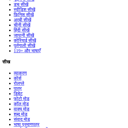
डच सीखें
स्वीडिश सीखें
फ़िनिश सीखें
अरबी सीखें
चीनी सीखें
हिंदी सीखें
जापानी सीखें
कोरियाई सीखें
पुर्तगाली सीखें
119+ और भाषाएँ
सीख
व्याकरण
कोर्स
रोलप्ले
पात्र
डिबेट
फोटो मोड
कॉल मोड
वाक्य मोड
शब्द मोड
संवाद मोड
भाषा प्रमाणपत्र