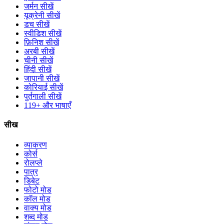
जर्मन सीखें
यूक्रेनी सीखें
डच सीखें
स्वीडिश सीखें
फ़िनिश सीखें
अरबी सीखें
चीनी सीखें
हिंदी सीखें
जापानी सीखें
कोरियाई सीखें
पुर्तगाली सीखें
119+ और भाषाएँ
सीख
व्याकरण
कोर्स
रोलप्ले
पात्र
डिबेट
फोटो मोड
कॉल मोड
वाक्य मोड
शब्द मोड