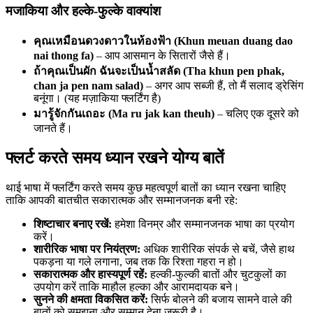
मजाकिया और हल्के-फुल्के वाक्यांश
คุณเหมือนดวงดาวในท้องฟ้า (Khun meuan duang dao
nai thong fa)
– आप आसमान के सितारों जैसे हैं।
ถ้าคุณเป็นผัก ฉันจะเป็นน้ำสลัด (Tha khun pen phak,
chan ja pen nam salad)
– अगर आप सब्जी हैं, तो मैं सलाद ड्रेसिंग
बनूंगा। (यह मज़ाकिया फ्लर्टिंग है)
มารู้จักกันเถอะ (Ma ru jak kan theuh)
– चलिए एक दूसरे को
जानते हैं।
फ्लर्ट करते समय ध्यान रखने योग्य बातें
थाई भाषा में फ्लर्टिंग करते समय कुछ महत्वपूर्ण बातों का ध्यान रखना चाहिए
ताकि आपकी बातचीत सकारात्मक और सम्मानजनक बनी रहे:
शिष्टाचार बनाए रखें:
हमेशा विनम्र और सम्मानजनक भाषा का प्रयोग
करें।
शारीरिक भाषा पर नियंत्रण:
अधिक शारीरिक संपर्क से बचें, जैसे हाथ
पकड़ना या गले लगाना, जब तक कि रिश्ता गहरा न हो।
सकारात्मक और हास्यपूर्ण रहें:
हल्की-फुल्की बातों और चुटकुलों का
उपयोग करें ताकि माहौल हल्का और आरामदायक बने।
सुनने की क्षमता विकसित करें:
सिर्फ बोलने की बजाय सामने वाले की
बातों को समझना और सम्मान देना जरूरी है।