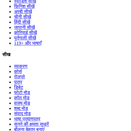
स्वीडिश सीखें
फ़िनिश सीखें
अरबी सीखें
चीनी सीखें
हिंदी सीखें
जापानी सीखें
कोरियाई सीखें
पुर्तगाली सीखें
119+ और भाषाएँ
सीख
व्याकरण
कोर्स
रोलप्ले
पात्र
डिबेट
फोटो मोड
कॉल मोड
वाक्य मोड
शब्द मोड
संवाद मोड
भाषा प्रमाणपत्र
सुनने की क्षमता सुधारें
बोलना बेहतर बनाएं