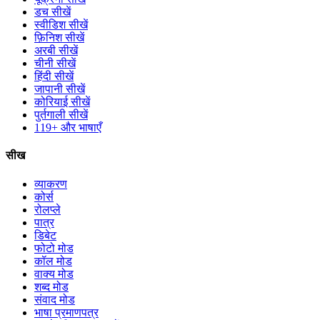
डच सीखें
स्वीडिश सीखें
फ़िनिश सीखें
अरबी सीखें
चीनी सीखें
हिंदी सीखें
जापानी सीखें
कोरियाई सीखें
पुर्तगाली सीखें
119+ और भाषाएँ
सीख
व्याकरण
कोर्स
रोलप्ले
पात्र
डिबेट
फोटो मोड
कॉल मोड
वाक्य मोड
शब्द मोड
संवाद मोड
भाषा प्रमाणपत्र