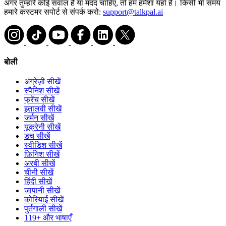
अगर तुम्हारे कोई सवाल हैं या मदद चाहिए, तो हम हमेशा यहाँ हैं। किसी भी समय
हमारे कस्टमर सपोर्ट से संपर्क करो:
support@talkpal.ai
बोली
अंग्रेज़ी सीखें
स्पैनिश सीखें
फ्रेंच सीखें
इतालवी सीखें
जर्मन सीखें
यूक्रेनी सीखें
डच सीखें
स्वीडिश सीखें
फ़िनिश सीखें
अरबी सीखें
चीनी सीखें
हिंदी सीखें
जापानी सीखें
कोरियाई सीखें
पुर्तगाली सीखें
119+ और भाषाएँ