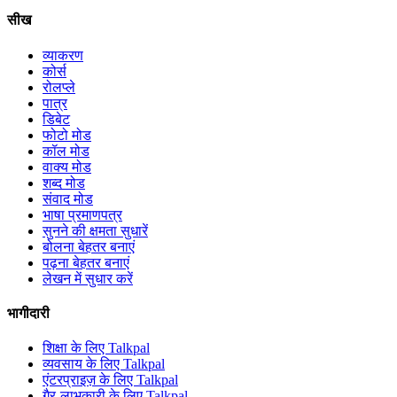
सीख
व्याकरण
कोर्स
रोलप्ले
पात्र
डिबेट
फोटो मोड
कॉल मोड
वाक्य मोड
शब्द मोड
संवाद मोड
भाषा प्रमाणपत्र
सुनने की क्षमता सुधारें
बोलना बेहतर बनाएं
पढ़ना बेहतर बनाएं
लेखन में सुधार करें
भागीदारी
शिक्षा के लिए Talkpal
व्यवसाय के लिए Talkpal
एंटरप्राइज़ के लिए Talkpal
गैर-लाभकारी के लिए Talkpal