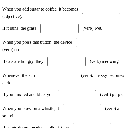
When you add sugar to coffee, it becomes
(adjective).
If it rains, the grass
(verb) wet.
When you press this button, the device
(verb) on.
If cats are hungry, they
(verb) meowing.
Whenever the sun
(verb), the sky becomes
dark.
If you mix red and blue, you
(verb) purple.
When you blow on a whistle, it
(verb) a
sound.
If plants do not receive sunlight, they