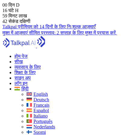
00
दिन
D
16
घंटे
H
59
मिनट
लाख
41
सेकंड
दक्षिणी
Talkpal प्रीमियम को 14 दिनों के लिए निःशुल्क आज़माएँ
मुफ़्त में आज़माएं
सीमित प्रस्ताव:
2 सप्ताह के लिए मुफ्त में प्रयास करें
होम पेज
सीख
व्यवसाय के लिए
शिक्षा के लिए
साइन अप
लॉग इन
हिंदी
English
Deutsch
Français
Español
Italiano
Português
Nederlands
Suomi