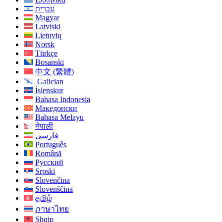
עִברִית
Magyar
Latviski
Lietuvių
Norsk
Türkçe
Bosanski
中文 (繁體)
Galician
Íslenskur
Bahasa Indonesia
Македонски
Bahasa Melayu
नेपाली
فارسی
Português
Română
Русский
Srpski
Slovenčina
Slovenščina
தமிழ்
ภาษาไทย
Shqip