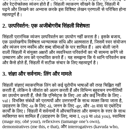
और रेट्रोफ्लेक्स व्यंजन होते हैं। सिंहली व्याकरण सीखने के लिए, सिंहली में
पढ़ने और लिखने का अभ्यास करके इस विशिष्ट लेखन प्रणाली से परिचित होना
महत्वपूर्ण है।
2. उत्परिवर्तन: एक अजीबोगरीब सिंहली विशेषता
सिंहली प्रारंभिक व्यंजन उत्परिवर्तन का उपयोग नहीं करता है। इसके बजाय,
एक उल्लेखनीय विशेषता ध्वन्यात्मक संधि और आत्मसात है, जिसमें स्वर संयोजन
और व्यंजन रत्न मर्फीम और शब्द सीमाओं के पार शामिल हैं। आप बोली जाने
वाली सिंहली में संयुक्त अक्षरों और व्यवस्थित परिवर्तनों का भी सामना करेंगे जो
उच्चारण और लय को प्रभावित करते हैं। यह समझना कि ये ध्वनि परिवर्तन कब
और कैसे होते हैं, सिंहली में सटीक संचार के लिए महत्वपूर्ण है।
3. संज्ञा और सर्वनाम: लिंग और मामले
सिंहली संज्ञाएं व्याकरणिक लिंग को कई यूरोपीय भाषाओं की तरह चिह्नित नहीं
करती हैं, लेकिन वे जीवांत को अलग करती हैं और विभिन्न बहुवचन रणनीतियों
का उपयोग करती हैं, जैसे कि एनिमेट्स के लिए -ला और कई निर्जीव के लिए -
val। विभक्ति संबंधों को प्रत्ययों और उत्तरसर्गों के साथ व्यक्त किया जाता है,
उदाहरण के लिए -ta के लिए -tà, जनन के लिए -ge, और -in वाद्य या एब्लेटिव
कार्यों के लिए। सिंहली में सर्वनामों में औपचारिकता और सम्मान के स्तर के साथ
व्यक्तिगत रूप शामिल हैं (उदाहरण के लिए, मामा I, oyā या obā you), स्वामित्व
(mage my, obē your), reflexives (tamange one’s own),
demonstratives (me this, e that), और interrogatives (kavuda who,