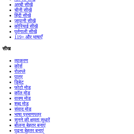
अरबी सीखें
चीनी सीखें
हिंदी सीखें
जापानी सीखें
कोरियाई सीखें
पुर्तगाली सीखें
119+ और भाषाएँ
सीख
व्याकरण
कोर्स
रोलप्ले
पात्र
डिबेट
फोटो मोड
कॉल मोड
वाक्य मोड
शब्द मोड
संवाद मोड
भाषा प्रमाणपत्र
सुनने की क्षमता सुधारें
बोलना बेहतर बनाएं
पढ़ना बेहतर बनाएं