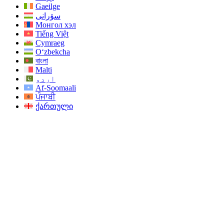
Gaeilge
سۆرانی
Монгол хэл
Tiếng Việt
Cymraeg
O‘zbekcha
বাংলা
Malti
اردو
Af-Soomaali
ਪੰਜਾਬੀ
ქართული