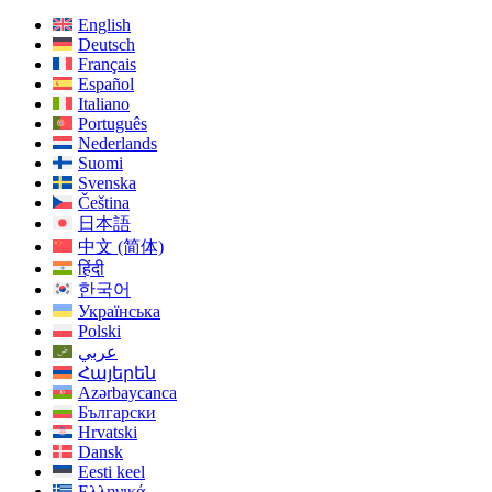
English
Deutsch
Français
Español
Italiano
Português
Nederlands
Suomi
Svenska
Čeština
日本語
中文 (简体)
हिंदी
한국어
Українська
Polski
عربي
Հայերեն
Azərbaycanca
Български
Hrvatski
Dansk
Eesti keel
Ελληνικά