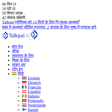
00
दिन
D
16
घंटे
H
59
मिनट
लाख
41
सेकंड
दक्षिणी
Talkpal प्रीमियम को 14 दिनों के लिए निःशुल्क आज़माएँ
मुफ़्त में आज़माएं
सीमित प्रस्ताव:
2 सप्ताह के लिए मुफ्त में प्रयास करें
होम पेज
सीख
व्यवसाय के लिए
शिक्षा के लिए
साइन अप
लॉग इन
हिंदी
English
Deutsch
Français
Español
Italiano
Português
Nederlands
Suomi