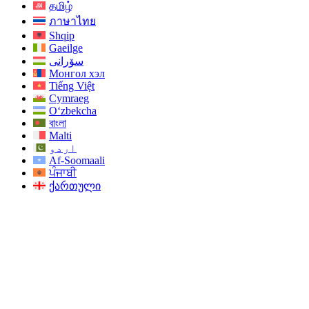
தமிழ்
ภาษาไทย
Shqip
Gaeilge
سۆرانی
Монгол хэл
Tiếng Việt
Cymraeg
O‘zbekcha
বাংলা
Malti
اردو
Af-Soomaali
ਪੰਜਾਬੀ
ქართული