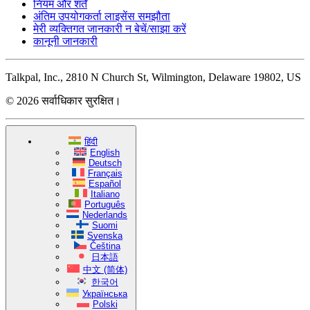
नियम और शर्तें
अंतिम उपयोगकर्ता लाइसेंस समझौता
मेरी व्यक्तिगत जानकारी न बेचें/साझा करें
कानूनी जानकारी
Talkpal, Inc., 2810 N Church St, Wilmington, Delaware 19802, US
© 2026 सर्वाधिकार सुरक्षित।
हिंदी
English
Deutsch
Français
Español
Italiano
Português
Nederlands
Suomi
Svenska
Čeština
日本語
中文 (简体)
한국어
Українська
Polski