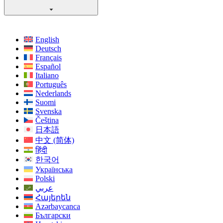
English
Deutsch
Français
Español
Italiano
Português
Nederlands
Suomi
Svenska
Čeština
日本語
中文 (简体)
हिंदी
한국어
Українська
Polski
عربي
Հայերեն
Azərbaycanca
Български