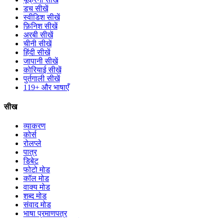
डच सीखें
स्वीडिश सीखें
फ़िनिश सीखें
अरबी सीखें
चीनी सीखें
हिंदी सीखें
जापानी सीखें
कोरियाई सीखें
पुर्तगाली सीखें
119+ और भाषाएँ
सीख
व्याकरण
कोर्स
रोलप्ले
पात्र
डिबेट
फोटो मोड
कॉल मोड
वाक्य मोड
शब्द मोड
संवाद मोड
भाषा प्रमाणपत्र