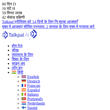
00
दिन
D
16
घंटे
H
59
मिनट
लाख
41
सेकंड
दक्षिणी
Talkpal प्रीमियम को 14 दिनों के लिए निःशुल्क आज़माएँ
मुफ़्त में आज़माएं
सीमित प्रस्ताव:
2 सप्ताह के लिए मुफ्त में प्रयास करें
होम पेज
सीख
व्यवसाय के लिए
शिक्षा के लिए
साइन अप
लॉग इन
हिंदी
English
Deutsch
Français
Español
Italiano
Português
Nederlands
Suomi