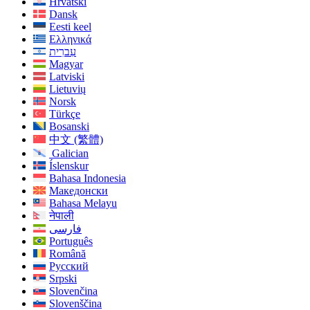
Hrvatski
Dansk
Eesti keel
Ελληνικά
עִברִית
Magyar
Latviski
Lietuvių
Norsk
Türkçe
Bosanski
中文 (繁體)
Galician
Íslenskur
Bahasa Indonesia
Македонски
Bahasa Melayu
नेपाली
فارسی
Português
Română
Русский
Srpski
Slovenčina
Slovenščina