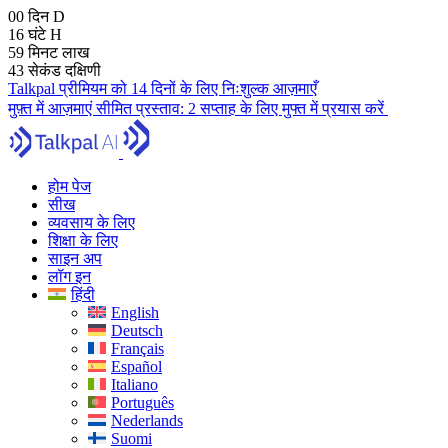
00
दिन
D
16
घंटे
H
59
मिनट
लाख
42
सेकंड
दक्षिणी
Talkpal प्रीमियम को 14 दिनों के लिए निःशुल्क आज़माएँ
मुफ़्त में आज़माएं
सीमित प्रस्ताव:
2 सप्ताह के लिए मुफ्त में प्रयास करें
होम पेज
सीख
व्यवसाय के लिए
शिक्षा के लिए
साइन अप
लॉग इन
हिंदी
English
Deutsch
Français
Español
Italiano
Português
Nederlands
Suomi