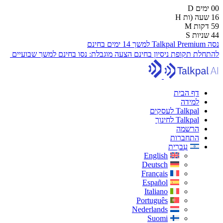
00
ימים
D
16
שעה (ות
H
59
דקות
M
43
שניות
S
נסה Talkpal Premium למשך 14 ימים בחינם
להתחלת תקופת ניסיון בחינם
הצעה מוגבלת:
נסו בחינם למשך שבועיים
דף הבית
למידה
Talkpal לעסקים
Talkpal לחינוך
הרשמה
התחברות
עִברִית
English
Deutsch
Français
Español
Italiano
Português
Nederlands
Suomi