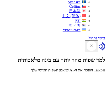
Svenska
Čeština
日本語
中文 (简体)
हिंदी
한국어
Українська
בוא/י נתחיל
למד שפות מהר יותר עם בינה מלאכותית
Talkpal הופכת את ה-AI למאמן השפות האישי שלך