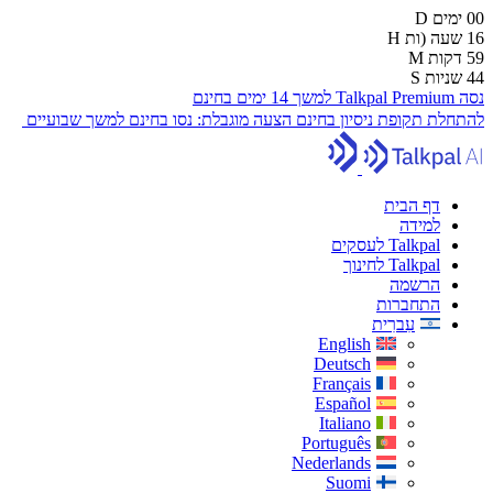
00
ימים
D
16
שעה (ות
H
59
דקות
M
43
שניות
S
נסה Talkpal Premium למשך 14 ימים בחינם
להתחלת תקופת ניסיון בחינם
הצעה מוגבלת:
נסו בחינם למשך שבועיים
דף הבית
למידה
Talkpal לעסקים
Talkpal לחינוך
הרשמה
התחברות
עִברִית
English
Deutsch
Français
Español
Italiano
Português
Nederlands
Suomi