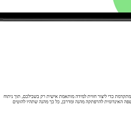
קדמת כדי ליצור חווית למידה מותאמת אישית רק בשבילכם, תוך ניתוח
 השיעורים היעילים ביותר. בעזרת תוכן מרתק ותרגילים אינטראקטיביים, Talkpal הופך את שליטה בשפה האינדונזית להרפתקה מהנה ומדרבן, כל כך מהנה שתהיו להוטים