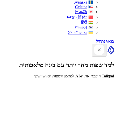
Svenska
Čeština
日本語
中文 (简体)
हिंदी
한국어
Українська
בוא/י נתחיל
למד שפות מהר יותר עם בינה מלאכותית
Talkpal הופכת את ה-AI למאמן השפות האישי שלך