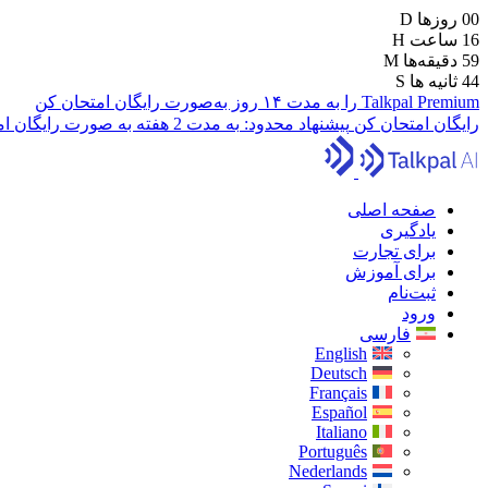
00
روزها
D
16
ساعت
H
59
دقیقه‌ها
M
43
ثانیه ها
S
Talkpal Premium را به مدت ۱۴ روز به‌صورت رایگان امتحان کن
رایگان امتحان کن
پیشنهاد محدود:
به مدت 2 هفته به صورت رایگان امتحان کنید
صفحه اصلی
یادگیری
برای تجارت
برای آموزش
ثبت‌نام
ورود
فارسی
English
Deutsch
Français
Español
Italiano
Português
Nederlands