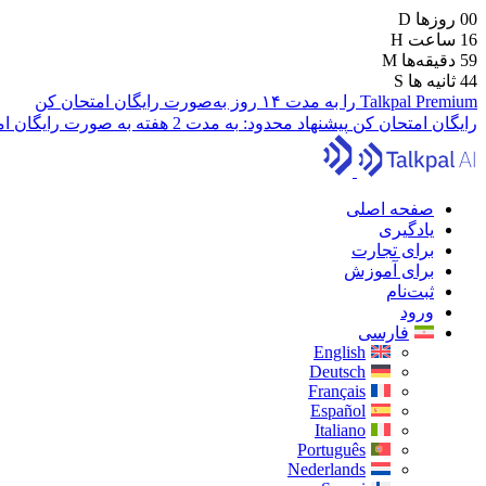
00
روزها
D
16
ساعت
H
59
دقیقه‌ها
M
43
ثانیه ها
S
Talkpal Premium را به مدت ۱۴ روز به‌صورت رایگان امتحان کن
رایگان امتحان کن
پیشنهاد محدود:
به مدت 2 هفته به صورت رایگان امتحان کنید
صفحه اصلی
یادگیری
برای تجارت
برای آموزش
ثبت‌نام
ورود
فارسی
English
Deutsch
Français
Español
Italiano
Português
Nederlands