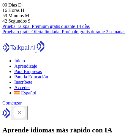
00
Días
D
16
Horas
H
59
Minutos
M
41
Segundos
S
Prueba Talkpal Premium gratis durante 14 días
Pruébalo gratis
Oferta limitada:
Pruébalo gratis durante 2 semanas
Inicio
Aprendizaje
Para Empresas
Para la Educación
Inscríbete
Acceder
Español
Comenzar
Aprende idiomas más rápido con IA