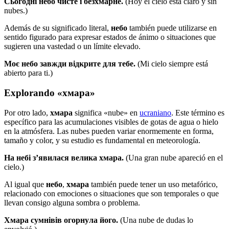
Сьогодні небо чисте і безхмарне.
(Hoy el cielo está claro y sin
nubes.)
Además de su significado literal,
небо
también puede utilizarse en
sentido figurado para expresar estados de ánimo o situaciones que
sugieren una vastedad o un límite elevado.
Моє небо завжди відкрите для тебе.
(Mi cielo siempre está
abierto para ti.)
Explorando «хмара»
Por otro lado,
хмара
significa «nube» en
ucraniano
. Este término es
específico para las acumulaciones visibles de gotas de agua o hielo
en la atmósfera. Las nubes pueden variar enormemente en forma,
tamaño y color, y su estudio es fundamental en meteorología.
На небі з’явилася велика хмара.
(Una gran nube apareció en el
cielo.)
Al igual que
небо
,
хмара
también puede tener un uso metafórico,
relacionado con emociones o situaciones que son temporales o que
llevan consigo alguna sombra o problema.
Хмара сумнівів огорнула його.
(Una nube de dudas lo