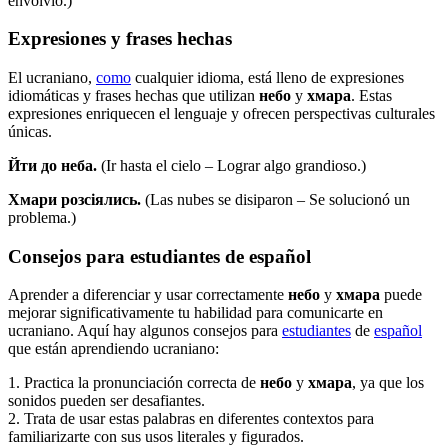
envolvió.)
Expresiones y frases hechas
El ucraniano,
como
cualquier idioma, está lleno de expresiones
idiomáticas y frases hechas que utilizan
небо
y
хмара
. Estas
expresiones enriquecen el lenguaje y ofrecen perspectivas culturales
únicas.
Йти до неба.
(Ir hasta el cielo – Lograr algo grandioso.)
Хмари розсіялись.
(Las nubes se disiparon – Se solucionó un
problema.)
Consejos para estudiantes de español
Aprender a diferenciar y usar correctamente
небо
y
хмара
puede
mejorar significativamente tu habilidad para comunicarte en
ucraniano. Aquí hay algunos consejos para
estudiantes
de
español
que están aprendiendo ucraniano:
1. Practica la pronunciación correcta de
небо
y
хмара
, ya que los
sonidos pueden ser desafiantes.
2. Trata de usar estas palabras en diferentes contextos para
familiarizarte con sus usos literales y figurados.