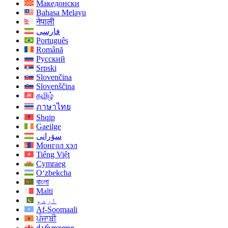
Македонски
Bahasa Melayu
नेपाली
فارسی
Português
Română
Русский
Srpski
Slovenčina
Slovenščina
தமிழ்
ภาษาไทย
Shqip
Gaeilge
سۆرانی
Монгол хэл
Tiếng Việt
Cymraeg
O‘zbekcha
বাংলা
Malti
اردو
Af-Soomaali
ਪੰਜਾਬੀ