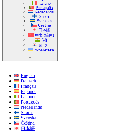
Italiano
Português
Nederlands
Suomi
Svenska
Čeština
日本語
中文 (简体)
हिंदी
한국어
Українська
English
Deutsch
Français
Español
Italiano
Português
Nederlands
Suomi
Svenska
Čeština
日本語