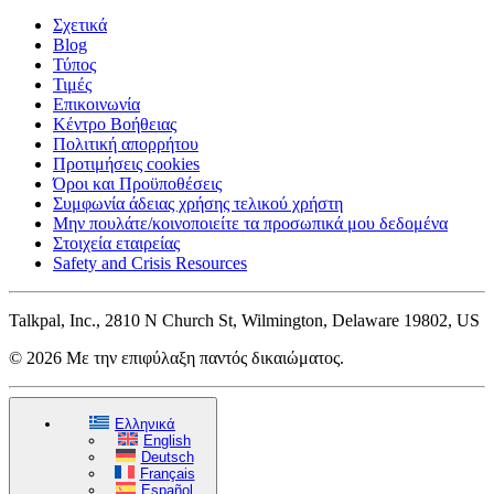
Σχετικά
Blog
Τύπος
Τιμές
Επικοινωνία
Κέντρο Βοήθειας
Πολιτική απορρήτου
Προτιμήσεις cookies
Όροι και Προϋποθέσεις
Συμφωνία άδειας χρήσης τελικού χρήστη
Μην πουλάτε/κοινοποιείτε τα προσωπικά μου δεδομένα
Στοιχεία εταιρείας
Safety and Crisis Resources
Talkpal, Inc., 2810 N Church St, Wilmington, Delaware 19802, US
© 2026 Με την επιφύλαξη παντός δικαιώματος.
Ελληνικά
English
Deutsch
Français
Español