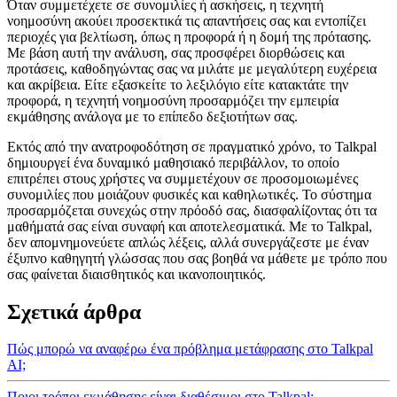
Όταν συμμετέχετε σε συνομιλίες ή ασκήσεις, η τεχνητή
νοημοσύνη ακούει προσεκτικά τις απαντήσεις σας και εντοπίζει
περιοχές για βελτίωση, όπως η προφορά ή η δομή της πρότασης.
Με βάση αυτή την ανάλυση, σας προσφέρει διορθώσεις και
προτάσεις, καθοδηγώντας σας να μιλάτε με μεγαλύτερη ευχέρεια
και ακρίβεια. Είτε εξασκείτε το λεξιλόγιο είτε κατακτάτε την
προφορά, η τεχνητή νοημοσύνη προσαρμόζει την εμπειρία
εκμάθησης ανάλογα με το επίπεδο δεξιοτήτων σας.
Εκτός από την ανατροφοδότηση σε πραγματικό χρόνο, το Talkpal
δημιουργεί ένα δυναμικό μαθησιακό περιβάλλον, το οποίο
επιτρέπει στους χρήστες να συμμετέχουν σε προσομοιωμένες
συνομιλίες που μοιάζουν φυσικές και καθηλωτικές. Το σύστημα
προσαρμόζεται συνεχώς στην πρόοδό σας, διασφαλίζοντας ότι τα
μαθήματά σας είναι συναφή και αποτελεσματικά. Με το Talkpal,
δεν απομνημονεύετε απλώς λέξεις, αλλά συνεργάζεστε με έναν
έξυπνο καθηγητή γλώσσας που σας βοηθά να μάθετε με τρόπο που
σας φαίνεται διαισθητικός και ικανοποιητικός.
Σχετικά άρθρα
Πώς μπορώ να αναφέρω ένα πρόβλημα μετάφρασης στο Talkpal
AI;
Ποιοι τρόποι εκμάθησης είναι διαθέσιμοι στο Talkpal;