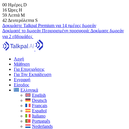
00
Ημέρες
D
16
Ώρες
H
59
Λεπτά
M
41
Δευτερόλεπτα
S
Δοκιμάστε Talkpal Premium για 14 ημέρες δωρεάν
Δοκίμασέ το δωρεάν
Περιορισμένη προσφορά:
Δοκίμασε δωρεάν
για 2 εβδομάδες
Αρχή
Μάθηση
Για Επιχειρήσεις
Για Την Εκπαίδευση
Εγγραφή
Είσοδος
Ελληνικά
English
Deutsch
Français
Español
Italiano
Português
Nederlands