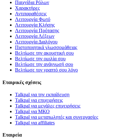
Παιχνίδια Ρόλων
Χαρακτήρες
Αντιπαραθέσεις
Λειτουργία Φωτό
Λειτουργία Κλήσης
Λειτουργία Πρότασης
Λειτουργία Λέξεων
Λειτουργία Διαλόγου
Πιστοποιητικά γλωσσομάθειας
Βελτίωσε την ακουστική σου
Βελτίωσε την ομιλία σου
Βελτίωσε την ανάγνωσή σου
Βελτίωσε τον γραπτό σου λόγο
Εταιρικές σχέσεις
Talkpal για την εκπαίδευση
Talkpal για επιχειρήσεις
Talkpal για μεγάλες επιχειρήσεις
Talkpal για ΜΚΟ
Talkpal για μεταπωλητές και συνεργασίες
Talkpal για affiliates
Εταιρεία