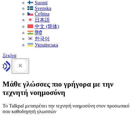
Suomi
Svenska
Čeština
日本語
中文 (简体)
हिंदी
한국어
Українська
Ξεκίνα
Μάθε γλώσσες πιο γρήγορα με την
τεχνητή νοημοσύνη
Το Talkpal μετατρέπει την τεχνητή νοημοσύνη στον προσωπικό
σου καθοδηγητή γλωσσών