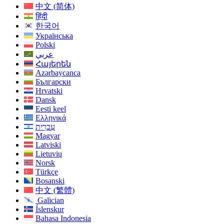
中文 (简体)
हिंदी
한국어
Українська
Polski
عربي
Հայերեն
Azərbaycanca
Български
Hrvatski
Dansk
Eesti keel
Ελληνικά
עִברִית
Magyar
Latviski
Lietuvių
Norsk
Türkçe
Bosanski
中文 (繁體)
Galician
Íslenskur
Bahasa Indonesia