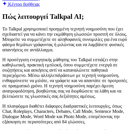
Κέντρο βοήθειας
Πώς λειτουργεί Talkpal AI;
Το Talkpal χρησιμοποιεί προηγμένη τεχνητή νοημοσύνη που έχει
σχεδιαστεί για να κάνει την εκμάθηση γλωσσών προσιτή σε όλους.
Μπορείτε να συμμετέχετε σε αληθοφανείς συνομιλίες για ένα ευρύ
φάσμα θεμάτων γράφοντας ή μιλώντας και να λαμβάνετε φυσικές
απαντήσεις σε αντάλλαγμα.
Η προσέγγιση ενεργητικής μάθησης του Talkpal εστιάζει στην
καθηλωτική, πρακτική εμπλοκή, όπου συμμετέχετε ενεργά σε
συζητήσεις και ασκήσεις αντί να καταναλώνετε παθητικά
περιεχόμενο. Μέσω αλληλεπιδράσεων με τεχνητή νοημοσύνη,
ενθαρρύνεστε να μιλάτε, να γράφετε και να απαντάτε σε προτροπές
σε πραγματικό χρόνο. Η τεχνητή νοημοσύνη παρέχει άμεση
ανατροφοδότηση, βοηθώντας σας να διορθώσετε τα λάθη και να
βελτιώσετε τις γλωσσικές σας δεξιότητες αμέσως.
Η πλατφόρμα διαθέτει διάφορες διαδραστικές λειτουργίες, όπως
Chat, Roleplays, Characters, Debates, Call Mode, Sentence Mode,
Dialogue Mode, Word Mode και Photo Mode, επιτρέποντας την
εξάσκηση σε περισσότερες από 84 γλώσσες.