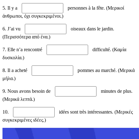
5. Il y a
personnes à la fête. (Μερικοί
άνθρωποι, όχι συγκεκριμένοι.)
6. J’ai vu
oiseaux dans le jardin.
(Περισσότερα από ένα.)
7. Elle n’a rencontré
difficulté. (Καμία
δυσκολία.)
8. Il a acheté
pommes au marché. (Μερικά
μήλα.)
9. Nous avons besoin de
minutes de plus.
(Μερικά λεπτά.)
10.
idées sont très intéressantes. (Μερικές
συγκεκριμένες ιδέες.)