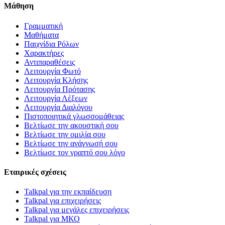
Μάθηση
Γραμματική
Μαθήματα
Παιχνίδια Ρόλων
Χαρακτήρες
Αντιπαραθέσεις
Λειτουργία Φωτό
Λειτουργία Κλήσης
Λειτουργία Πρότασης
Λειτουργία Λέξεων
Λειτουργία Διαλόγου
Πιστοποιητικά γλωσσομάθειας
Βελτίωσε την ακουστική σου
Βελτίωσε την ομιλία σου
Βελτίωσε την ανάγνωσή σου
Βελτίωσε τον γραπτό σου λόγο
Εταιρικές σχέσεις
Talkpal για την εκπαίδευση
Talkpal για επιχειρήσεις
Talkpal για μεγάλες επιχειρήσεις
Talkpal για ΜΚΟ