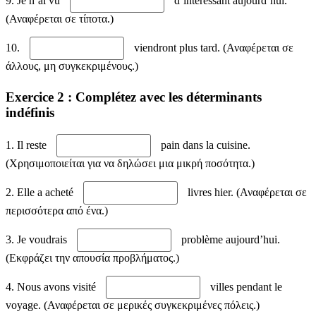
9. Je n’ai vu
d’intéressant aujourd’hui.
(Αναφέρεται σε τίποτα.)
10.
viendront plus tard. (Αναφέρεται σε
άλλους, μη συγκεκριμένους.)
Exercice 2 : Complétez avec les déterminants
indéfinis
1. Il reste
pain dans la cuisine.
(Χρησιμοποιείται για να δηλώσει μια μικρή ποσότητα.)
2. Elle a acheté
livres hier. (Αναφέρεται σε
περισσότερα από ένα.)
3. Je voudrais
problème aujourd’hui.
(Εκφράζει την απουσία προβλήματος.)
4. Nous avons visité
villes pendant le
voyage. (Αναφέρεται σε μερικές συγκεκριμένες πόλεις.)