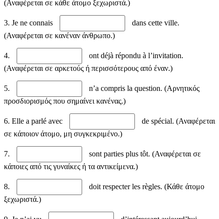
(Αναφέρεται σε κάθε άτομο ξεχωριστά.)
3. Je ne connais
dans cette ville.
(Αναφέρεται σε κανέναν άνθρωπο.)
4.
ont déjà répondu à l’invitation.
(Αναφέρεται σε αρκετούς ή περισσότερους από έναν.)
5.
n’a compris la question. (Αρνητικός
προσδιορισμός που σημαίνει κανένας.)
6. Elle a parlé avec
de spécial. (Αναφέρεται
σε κάποιον άτομο, μη συγκεκριμένο.)
7.
sont parties plus tôt. (Αναφέρεται σε
κάποιες από τις γυναίκες ή τα αντικείμενα.)
8.
doit respecter les règles. (Κάθε άτομο
ξεχωριστά.)