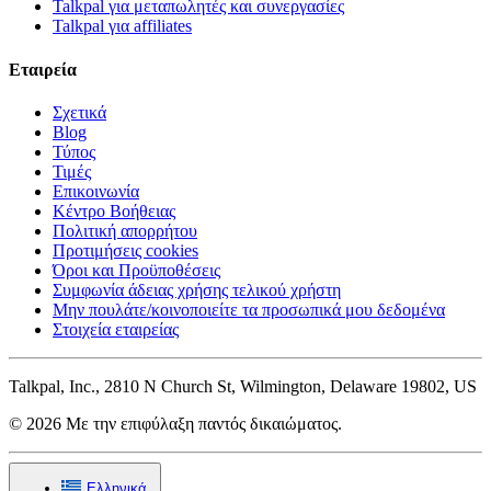
Talkpal για μεταπωλητές και συνεργασίες
Talkpal για affiliates
Εταιρεία
Σχετικά
Blog
Τύπος
Τιμές
Επικοινωνία
Κέντρο Βοήθειας
Πολιτική απορρήτου
Προτιμήσεις cookies
Όροι και Προϋποθέσεις
Συμφωνία άδειας χρήσης τελικού χρήστη
Μην πουλάτε/κοινοποιείτε τα προσωπικά μου δεδομένα
Στοιχεία εταιρείας
Talkpal, Inc., 2810 N Church St, Wilmington, Delaware 19802, US
© 2026 Με την επιφύλαξη παντός δικαιώματος.
Ελληνικά