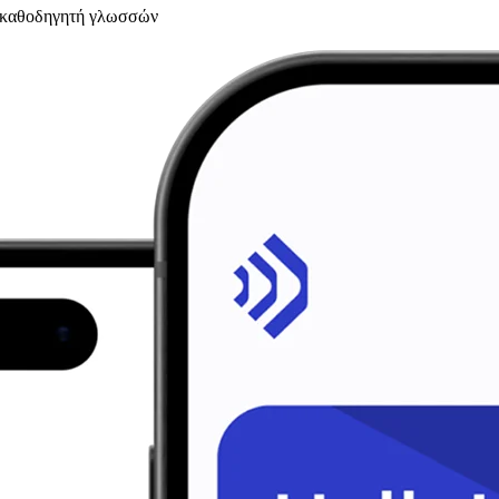
υ καθοδηγητή γλωσσών