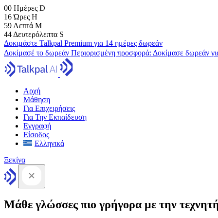
00
Ημέρες
D
16
Ώρες
H
59
Λεπτά
M
43
Δευτερόλεπτα
S
Δοκιμάστε Talkpal Premium για 14 ημέρες δωρεάν
Δοκίμασέ το δωρεάν
Περιορισμένη προσφορά:
Δοκίμασε δωρεάν γι
Αρχή
Μάθηση
Για Επιχειρήσεις
Για Την Εκπαίδευση
Εγγραφή
Είσοδος
Ελληνικά
Ξεκίνα
Μάθε γλώσσες πιο γρήγορα με την τεχνητ