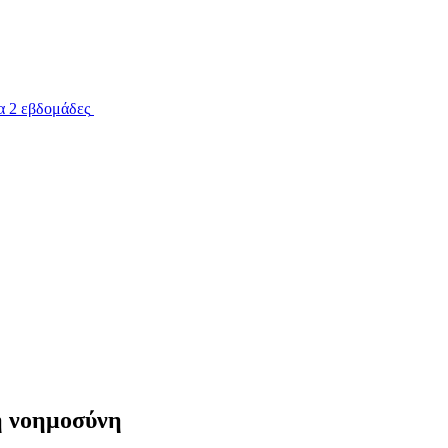
α 2 εβδομάδες
ή νοημοσύνη