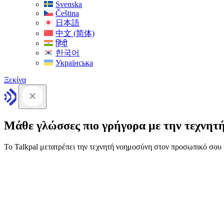
Svenska
Čeština
日本語
中文 (简体)
हिंदी
한국어
Українська
Ξεκίνα
Μάθε γλώσσες πιο γρήγορα με την τεχνητ
Το Talkpal μετατρέπει την τεχνητή νοημοσύνη στον προσωπικό σο