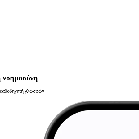
ή νοημοσύνη
υ καθοδηγητή γλωσσών