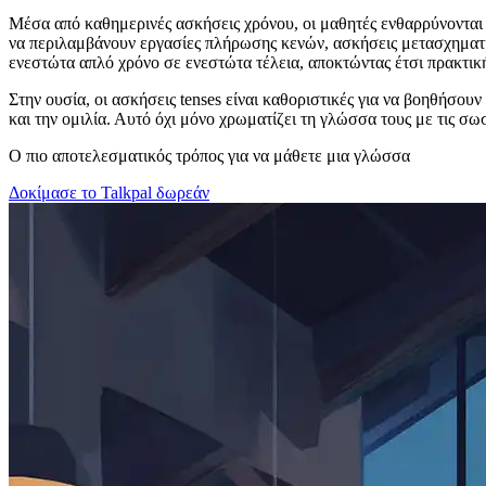
Μέσα από καθημερινές ασκήσεις χρόνου, οι μαθητές ενθαρρύνονται
να περιλαμβάνουν εργασίες πλήρωσης κενών, ασκήσεις μετασχηματ
ενεστώτα απλό χρόνο σε ενεστώτα τέλεια, αποκτώντας έτσι πρακτική
Στην ουσία, οι ασκήσεις tenses είναι καθοριστικές για να βοηθήσ
και την ομιλία. Αυτό όχι μόνο χρωματίζει τη γλώσσα τους με τις σω
Ο πιο αποτελεσματικός τρόπος για να μάθετε μια γλώσσα
Δοκίμασε το Talkpal δωρεάν