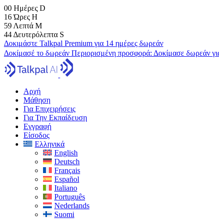
00
Ημέρες
D
16
Ώρες
H
59
Λεπτά
M
43
Δευτερόλεπτα
S
Δοκιμάστε Talkpal Premium για 14 ημέρες δωρεάν
Δοκίμασέ το δωρεάν
Περιορισμένη προσφορά:
Δοκίμασε δωρεάν γι
Αρχή
Μάθηση
Για Επιχειρήσεις
Για Την Εκπαίδευση
Εγγραφή
Είσοδος
Ελληνικά
English
Deutsch
Français
Español
Italiano
Português
Nederlands
Suomi