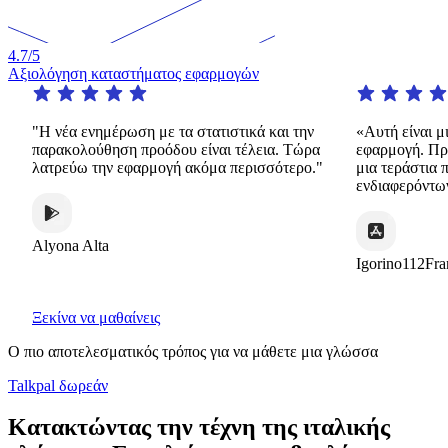
4.7
/5
Αξιολόγηση καταστήματος εφαρμογών
"Η νέα ενημέρωση με τα στατιστικά και την
«Αυτή είναι μια 
παρακολούθηση προόδου είναι τέλεια. Τώρα
εφαρμογή. Προσφέ
λατρεύω την εφαρμογή ακόμα περισσότερο."
μια τεράστια ποικ
ενδιαφερόντων τρ
Alyona Alta
Igorino112France
Ξεκίνα να μαθαίνεις
Ο πιο αποτελεσματικός τρόπος για να μάθετε μια γλώσσα
Talkpal δωρεάν
Κατακτώντας την τέχνη της ιταλικής