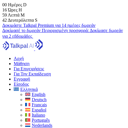
00
Ημέρες
D
16
Ώρες
H
59
Λεπτά
M
41
Δευτερόλεπτα
S
Δοκιμάστε Talkpal Premium για 14 ημέρες δωρεάν
Δοκίμασέ το δωρεάν
Περιορισμένη προσφορά:
Δοκίμασε δωρεάν
για 2 εβδομάδες
Αρχή
Μάθηση
Για Επιχειρήσεις
Για Την Εκπαίδευση
Εγγραφή
Είσοδος
Ελληνικά
English
Deutsch
Français
Español
Italiano
Português
Nederlands