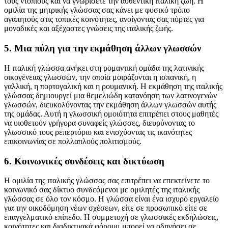
τους ντόπιους και να γνωρίσετε την αυθεντική ιταλική ζωή. Η
ομιλία της μητρικής γλώσσας σας κάνει με φυσικό τρόπο
αγαπητούς στις τοπικές κοινότητες, ανοίγοντας σας πόρτες για
μοναδικές και αξέχαστες γνώσεις της ιταλικής ζωής.
5. Μια πύλη για την εκμάθηση άλλων γλωσσών
Η ιταλική γλώσσα ανήκει στη ρομαντική ομάδα της λατινικής
οικογένειας γλωσσών, την οποία μοιράζονται η ισπανική, η
γαλλική, η πορτογαλική και η ρουμανική. Η εκμάθηση της ιταλικής
γλώσσας δημιουργεί μια θεμελιώδη κατανόηση των λατινογενών
γλωσσών, διευκολύνοντας την εκμάθηση άλλων γλωσσών αυτής
της ομάδας. Αυτή η γλωσσική ομοιότητα επιτρέπει στους μαθητές
να υιοθετούν γρήγορα συναφείς γλώσσες, διευρύνοντας το
γλωσσικό τους ρεπερτόριο και ενισχύοντας τις ικανότητες
επικοινωνίας σε πολλαπλούς πολιτισμούς.
6. Κοινωνικές συνδέσεις και δικτύωση
Η ομιλία της ιταλικής γλώσσας σας επιτρέπει να επεκτείνετε το
κοινωνικό σας δίκτυο συνδεόμενοι με ομιλητές της ιταλικής
γλώσσας σε όλο τον κόσμο. Η γλώσσα είναι ένα ισχυρό εργαλείο
για την οικοδόμηση νέων σχέσεων, είτε σε προσωπικό είτε σε
επαγγελματικό επίπεδο. Η συμμετοχή σε γλωσσικές εκδηλώσεις,
κοινότητες και διαδικτυακά φόρουμ μπορεί να οδηγήσει σε