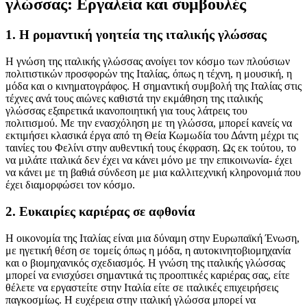
γλώσσας: Εργαλεία και συμβουλές
1. Η ρομαντική γοητεία της ιταλικής γλώσσας
Η γνώση της ιταλικής γλώσσας ανοίγει τον κόσμο των πλούσιων
πολιτιστικών προσφορών της Ιταλίας, όπως η τέχνη, η μουσική, η
μόδα και ο κινηματογράφος. Η σημαντική συμβολή της Ιταλίας στις
τέχνες ανά τους αιώνες καθιστά την εκμάθηση της ιταλικής
γλώσσας εξαιρετικά ικανοποιητική για τους λάτρεις του
πολιτισμού. Με την ενασχόληση με τη γλώσσα, μπορεί κανείς να
εκτιμήσει κλασικά έργα από τη Θεία Κωμωδία του Δάντη μέχρι τις
ταινίες του Φελίνι στην αυθεντική τους έκφραση. Ως εκ τούτου, το
να μιλάτε ιταλικά δεν έχει να κάνει μόνο με την επικοινωνία- έχει
να κάνει με τη βαθιά σύνδεση με μια καλλιτεχνική κληρονομιά που
έχει διαμορφώσει τον κόσμο.
2. Ευκαιρίες καριέρας σε αφθονία
Η οικονομία της Ιταλίας είναι μια δύναμη στην Ευρωπαϊκή Ένωση,
με ηγετική θέση σε τομείς όπως η μόδα, η αυτοκινητοβιομηχανία
και ο βιομηχανικός σχεδιασμός. Η γνώση της ιταλικής γλώσσας
μπορεί να ενισχύσει σημαντικά τις προοπτικές καριέρας σας, είτε
θέλετε να εργαστείτε στην Ιταλία είτε σε ιταλικές επιχειρήσεις
παγκοσμίως. Η ευχέρεια στην ιταλική γλώσσα μπορεί να