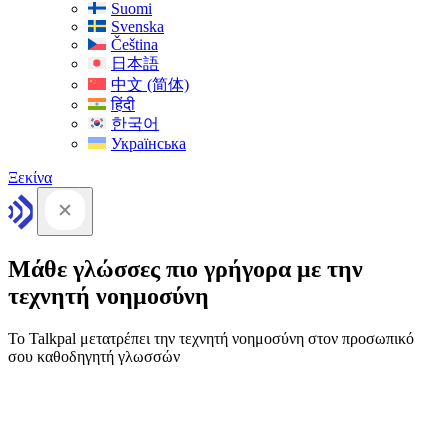
Suomi
Svenska
Čeština
日本語
中文 (简体)
हिंदी
한국어
Українська
Ξεκίνα
Μάθε γλώσσες πιο γρήγορα με την
τεχνητή νοημοσύνη
Το Talkpal μετατρέπει την τεχνητή νοημοσύνη στον προσωπικό
σου καθοδηγητή γλωσσών