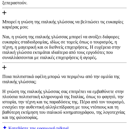
ξεπεραστούν.
Μπορεί η γνώση της ιταλικής γλώσσας να βελτιώσει τις ευκαιρίες
καριέρας μου;
Ναι, η γνώση της ιταλικής γλώσσας μπορεί να ανοίξει διάφορες
ευκαιρίες σταδιοδρομίας, ιδίως σε τομείς όπως ο τουρισμός, η
τέχνη, η μαγειρική και οι διεθνείς επιχειρήσεις. Η ευχέρεια στην
ιταλική γλώσσα εκτιμάται ιδιαίτερα από τους εργοδότες που
συναλλάσσονται με ιταλικές επιχειρήσεις ή αγορές.
Ποια πολιτιστικά οφέλη μπορώ να περιμένω από την ομιλία της
ιταλικής γλώσσας;
Η γνώση της ιταλικής γλώσσας σας επιτρέπει να εμβαθύνετε στην
πλούσια πολιτιστική κληρονομιά της Ιταλίας, όπως το φαγητό, την
ιστορία, την τέχνη και τις παραδόσεις της. Πέρα από τον τουρισμό,
ενισχύει την αυθεντική αλληλεπίδραση με τους ντόπιους και τη
βαθύτερη εκτίμηση του ιταλικού κινηματογράφου, της λογοτεχνίας
και της φιλοσοφίας.
Κατεβάστε την εφαρμογή talkpal