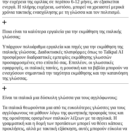
την ευχέρεια της ομιλίας σε περίπου 6-12 μήνες, αν εξασκείται
ενεργά. Η πλήρης ευχέρεια, ωστόσο, μπορεί να χρειαστεί μερικά
χρόνια τακτικής ενασχόλησης με τη γλώσσα και τον πολιτισμό.
Ποια είναι τα καλύτερα εργαλεία για την εκμάθηση της ιταλικής
γλώσσας;
Υπάρχουν πολυάριθμα εργαλεία και πηγές για την εκμάθηση της
ιταλικής γλώσσας. Διαδικτυακές πλατφόρμες όπως το Talkpal AI
προσφέρουν διαδραστικές εμπειρίες εκμάθησης γλωσσών
προσαρμοσμένες στο επίπεδό σας. Επιπλέον, οι γλωσσικές
εφαρμογές, οι ιταλικές ταινίες, η μουσική και τα βιβλία μπορούν να
ενισχύσουν σημαντικά την ταχύτητα εκμάθησης και την κατανόηση
της γλώσσας.
Είναι τα ιταλικά μια δύσκολη γλώσσα για τους αγγλόφωνους;
Τα ιταλικά θεωρούνται μια από τις ευκολότερες γλώσσες για τους
αγγλόφωνους να μάθουν λόγω της φωνητικής προφοράς τους και
της ομοιότητας ορισμένων ιταλικών λέξεων με τα αγγλικά. Η
γραμματική και η δομή των προτάσεων μπορεί να θέσει κάποιες
προκλήσεις, αλλά με τακτική εξάσκηση, αυτές μπορούν εύκολα να