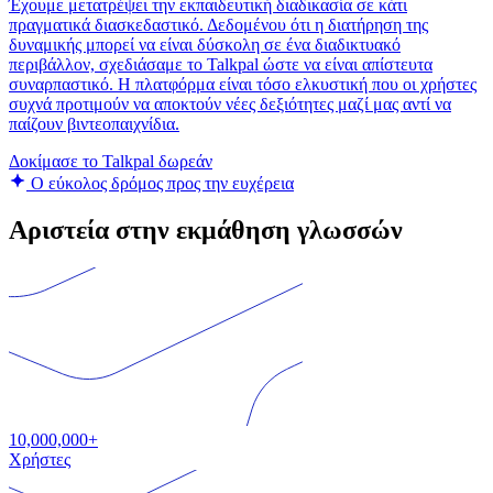
Έχουμε μετατρέψει την εκπαιδευτική διαδικασία σε κάτι
πραγματικά διασκεδαστικό. Δεδομένου ότι η διατήρηση της
δυναμικής μπορεί να είναι δύσκολη σε ένα διαδικτυακό
περιβάλλον, σχεδιάσαμε το Talkpal ώστε να είναι απίστευτα
συναρπαστικό. Η πλατφόρμα είναι τόσο ελκυστική που οι χρήστες
συχνά προτιμούν να αποκτούν νέες δεξιότητες μαζί μας αντί να
παίζουν βιντεοπαιχνίδια.
Δοκίμασε το Talkpal δωρεάν
Ο εύκολος δρόμος προς την ευχέρεια
Αριστεία στην εκμάθηση γλωσσών
10,000,000+
Χρήστες