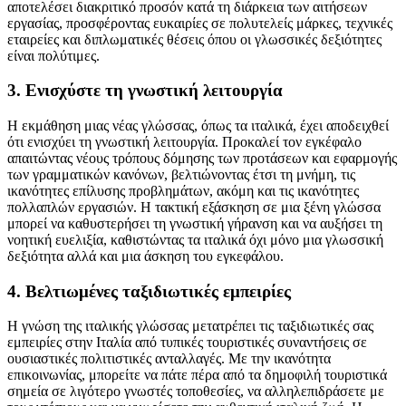
αποτελέσει διακριτικό προσόν κατά τη διάρκεια των αιτήσεων
εργασίας, προσφέροντας ευκαιρίες σε πολυτελείς μάρκες, τεχνικές
εταιρείες και διπλωματικές θέσεις όπου οι γλωσσικές δεξιότητες
είναι πολύτιμες.
3. Ενισχύστε τη γνωστική λειτουργία
Η εκμάθηση μιας νέας γλώσσας, όπως τα ιταλικά, έχει αποδειχθεί
ότι ενισχύει τη γνωστική λειτουργία. Προκαλεί τον εγκέφαλο
απαιτώντας νέους τρόπους δόμησης των προτάσεων και εφαρμογής
των γραμματικών κανόνων, βελτιώνοντας έτσι τη μνήμη, τις
ικανότητες επίλυσης προβλημάτων, ακόμη και τις ικανότητες
πολλαπλών εργασιών. Η τακτική εξάσκηση σε μια ξένη γλώσσα
μπορεί να καθυστερήσει τη γνωστική γήρανση και να αυξήσει τη
νοητική ευελιξία, καθιστώντας τα ιταλικά όχι μόνο μια γλωσσική
δεξιότητα αλλά και μια άσκηση του εγκεφάλου.
4. Βελτιωμένες ταξιδιωτικές εμπειρίες
Η γνώση της ιταλικής γλώσσας μετατρέπει τις ταξιδιωτικές σας
εμπειρίες στην Ιταλία από τυπικές τουριστικές συναντήσεις σε
ουσιαστικές πολιτιστικές ανταλλαγές. Με την ικανότητα
επικοινωνίας, μπορείτε να πάτε πέρα από τα δημοφιλή τουριστικά
σημεία σε λιγότερο γνωστές τοποθεσίες, να αλληλεπιδράσετε με