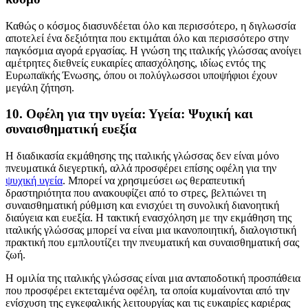
Καθώς ο κόσμος διασυνδέεται όλο και περισσότερο, η διγλωσσία
αποτελεί ένα δεξιότητα που εκτιμάται όλο και περισσότερο στην
παγκόσμια αγορά εργασίας. Η γνώση της ιταλικής γλώσσας ανοίγει
αμέτρητες διεθνείς ευκαιρίες απασχόλησης, ιδίως εντός της
Ευρωπαϊκής Ένωσης, όπου οι πολύγλωσσοι υποψήφιοι έχουν
μεγάλη ζήτηση.
10. Οφέλη για την υγεία: Υγεία: Ψυχική και
συναισθηματική ευεξία
Η διαδικασία εκμάθησης της ιταλικής γλώσσας δεν είναι μόνο
πνευματικά διεγερτική, αλλά προσφέρει επίσης οφέλη για την
ψυχική υγεία
. Μπορεί να χρησιμεύσει ως θεραπευτική
δραστηριότητα που ανακουφίζει από το στρες, βελτιώνει τη
συναισθηματική ρύθμιση και ενισχύει τη συνολική διανοητική
διαύγεια και ευεξία. Η τακτική ενασχόληση με την εκμάθηση της
ιταλικής γλώσσας μπορεί να είναι μια ικανοποιητική, διαλογιστική
πρακτική που εμπλουτίζει την πνευματική και συναισθηματική σας
ζωή.
Η ομιλία της ιταλικής γλώσσας είναι μια ανταποδοτική προσπάθεια
που προσφέρει εκτεταμένα οφέλη, τα οποία κυμαίνονται από την
ενίσχυση της εγκεφαλικής λειτουργίας και τις ευκαιρίες καριέρας