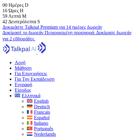
00
Ημέρες
D
16
Ώρες
H
59
Λεπτά
M
41
Δευτερόλεπτα
S
Δοκιμάστε Talkpal Premium για 14 ημέρες δωρεάν
Δοκίμασέ το δωρεάν
Περιορισμένη προσφορά:
Δοκίμασε δωρεάν
για 2 εβδομάδες
Αρχή
Μάθηση
Για Επιχειρήσεις
Για Την Εκπαίδευση
Εγγραφή
Είσοδος
Ελληνικά
English
Deutsch
Français
Español
Italiano
Português
Nederlands