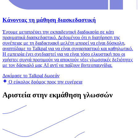
Κάνοντας τη μάθηση διασκεδαστική
Έχουμε μετατρέψει την εκπαιδευτική διαδικασία σε κάτι
πραγματικά διασκεδαστικό. Δεδομένου ότι η διατήρηση της
συνέπειας με τη διαδικτυακή μελέτη μπορεί να είναι δύσκολη,
αναπτύξαμε το Talkpal για να είναι συναρπαστικό και καθηλωτικό.
Η εμπειρία έχει σχεδιαστεί για να είναι τόσο ελκυστική που οι
χρήστες συχνά προτιμούν να αποκτούν νέες γλωσσικές δεξιότητες
με τον δάσκαλό μας AI αντί να παίζουν βιντεοπαιχνίδια.
Δοκίμασε το Talkpal δωρεάν
Ο εύκολος δρόμος προς την ευχέρεια
Αριστεία στην εκμάθηση γλωσσών