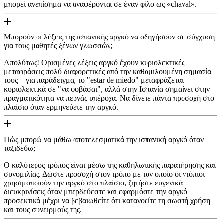
μπορεί ανεπίσημα να αναφέρονται σε έναν φίλο ως «chaval».
Μπορούν οι λέξεις της ισπανικής αργκό να οδηγήσουν σε σύγχυση
για τους μαθητές ξένων γλωσσών;
Απολύτως! Ορισμένες λέξεις αργκό έχουν κυριολεκτικές
μεταφράσεις πολύ διαφορετικές από την καθομιλουμένη σημασία
τους – για παράδειγμα, το "estar de miedo" μεταφράζεται
κυριολεκτικά σε "να φοβάσαι", αλλά στην Ισπανία σημαίνει στην
πραγματικότητα να περνάς υπέροχα. Να δίνετε πάντα προσοχή στο
πλαίσιο όταν ερμηνεύετε την αργκό.
Πώς μπορώ να μάθω αποτελεσματικά την ισπανική αργκό όταν
ταξιδεύω;
Ο καλύτερος τρόπος είναι μέσω της καθηλωτικής παρατήρησης και
συνομιλίας. Δώστε προσοχή στον τρόπο με τον οποίο οι ντόπιοι
χρησιμοποιούν την αργκό στο πλαίσιο, ζητήστε ευγενικά
διευκρινίσεις όταν μπερδεύεστε και εφαρμόστε την αργκό
προσεκτικά μέχρι να βεβαιωθείτε ότι κατανοείτε τη σωστή χρήση
και τους συνειρμούς της.