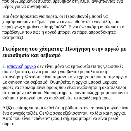
που οι Αμερικανοί πιλότοι βρέθηκαν στη Λίμα, αναζητώντας ένα
μέρος για να συντριβούν.
Και όταν πρόκειται για παρέα, οι Περουβιανοί μπορεί να
χρησιμοποιούν το “pata” για να αναφερθούν σε έναν φίλο, που
περιέργως σημαίνει επίσης “πόδι”. Είναι ένα ακόμη απολαυστικό
παράδειγμα του πώς η αργκό μπορεί να πάρει απροσδόκητες
ανατροπές!
Γεφύρωση του χάσματος: Πλοήγηση στην αργκό με
ευαισθησία και σεβασμό
Η
ισπανική αργκό
δεν είναι μόνο να εμπλουτίσετε τις γλωσσικές
σας δεξιότητες. είναι μια πύλη για βαθύτερη πολιτιστική
κατανόηση. Ωστόσο, είναι σημαντικό να χρησιμοποιείτε την αργκό
με σύνεση και σεβασμό. Θυμηθείτε, η αργκό μπορεί μερικές
φορές να περιλαμβάνει όρους που είναι αναίσθητοι ή ακατάλληλοι
σε ορισμένα πλαίσια. Να παρατηρείτε πάντα πώς χρησιμοποιούν οι
ντόπιοι την αργκό και να ακολουθείτε το παράδειγμά τους.
Αξίζει επίσης να σημειωθεί ότι η βύθιση στην ισπανική αργκό είναι
ένα συνεχές ταξίδι. Οι γλώσσες εξελίσσονται, το ίδιο και η αργκό.
Αυτό που είναι “chévere” (cool) σήμερα μπορεί να είναι passé
αύριο.