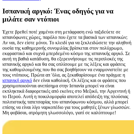
Ισπανική αργκό: Ένας οδηγός για να
μιλάτε σαν ντόπιοι
Έχετε βρεθεί ποτέ χαμένοι στη μετάφραση ενώ ταξιδεύετε σε
ισπανόφωνες χώρες, παρόλο που έχετε τα βασικά των ισπανικών;
Αν ναι, δεν είστε μόνοι. Το κλειδί για να ξεκλειδώσετε την αληθινή
ουσία της καθημερινής συνομιλίας βρίσκεται στον πολύχρωμο,
εκφραστικό και συχνά μπερδεμένο κόσμο της ισπανικής αργκό. Σε
αυτή τη βαθιά κατάδυση, θα εξερευνήσουμε τις περιπλοκές της
ισπανικής αργκό και θα σας οπλίσουμε με τις λέξεις και φράσεις
της καθομιλουμένης που θα σας βοηθήσουν να εναρμονιστείτε με
τους ντόπιους. Πρώτα απ 'όλα, ας ξεκαθαρίσουμε ένα πράγμα: η
ισπανική αργκό
δεν είναι καθολική. Οι λέξεις και οι φράσεις που
χρησιμοποιούνται ανεπίσημα στην Ισπανία μπορεί να είναι
εκπληκτικά διαφορετικές από εκείνες στο Μεξικό, την Αργεντινή ή
το Περού. Αυτή η ποικιλομορφία αποτελεί απόδειξη της πλούσιας
πολιτιστικής ταπετσαρίας του ισπανόφωνου κόσμου, αλλά μπορεί
επίσης να είναι λίγο ναρκοπέδιο για τους μαθητές ξένων γλωσσών.
Μη φοβάσαι, ατρόμητη γλωσσολόγο, γιατί σε καλύπτουμε!