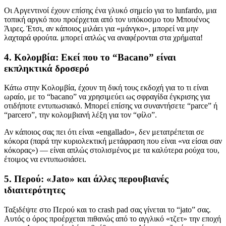
Οι Αργεντινοί έχουν επίσης ένα γλυκό σημείο για το lunfardo, μια
τοπική αργκό που προέρχεται από τον υπόκοσμο του Μπουένος
Άιρες. Έτσι, αν κάποιος μιλάει για «μάνγκο», μπορεί να μην
λαχταρά φρούτα. μπορεί απλώς να αναφέρονται στα χρήματα!
4. Κολομβία: Εκεί που το “Bacano” είναι
εκπληκτικά δροσερό
Κάτω στην Κολομβία, έχουν τη δική τους εκδοχή για το τι είναι
ωραίο, με το “bacano” να χρησιμεύει ως σφραγίδα έγκρισης για
οτιδήποτε εντυπωσιακό. Μπορεί επίσης να συναντήσετε “parce” ή
“parcero”, την κολομβιανή λέξη για τον “φίλο”.
Αν κάποιος σας πει ότι είναι «engallado», δεν μετατρέπεται σε
κόκορα (παρά την κυριολεκτική μετάφραση που είναι «να είσαι σαν
κόκορας») — είναι απλώς στολισμένος με τα καλύτερα ρούχα του,
έτοιμος να εντυπωσιάσει.
5. Περού: «Jato» και άλλες περουβιανές
ιδιαιτερότητες
Ταξιδέψτε στο Περού και το crash pad σας γίνεται το “jato” σας.
Αυτός ο όρος προέρχεται πιθανώς από το αγγλικό «τζετ» την εποχή