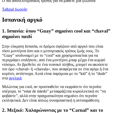
Ο πιο αποτελεσματικός τρόπος για να μάθετε μια γλώσσα
Talkpal δωρεάν
Ισπανική αργκό
1. Ισπανία: όπου “Guay” σημαίνει cool και “chaval”
σημαίνει παιδί
Στην εύκρατη Ισπανία, οι δρόμοι σφύζουν από αργκό που είναι
τόσο μοντέρνα όσο και ο μεσογειακός τρόπος ζωής τους. Το
“Guay” ισοδυναμεί με το “cool” και χρησιμοποιείται για να
περιγράψει οτιδήποτε, από ένα μοντέρνο μπαρ μέχρι ένα κομψό
ντύσιμο. Αν βρεθείτε σε ένα νεανικό πλήθος, μπορεί να ακούσετε
τον όρο «chaval» ή «chavala», που αναφέρεται σε ένα αγόρι ή ένα
κορίτσι, αντίστοιχα. Αυτά είναι παρόμοια με το “kid” ή το “dude”
στα
αγγλικά
.
Μιλώντας για cool, αν προσπαθείτε να εκφράσετε ότι περνάτε
υπέροχα, το “estar de miedo” μεταφράζεται κυριολεκτικά σε “να
φοβάστε”, αλλά στην πραγματικότητα σημαίνει ότι περνάτε
εκπληκτικά. Δεν είναι απλώς συναρπαστική η αντιπαράθεση;
2. Μεξικό: Χαλαρώνοντας με το “Carnal” και το