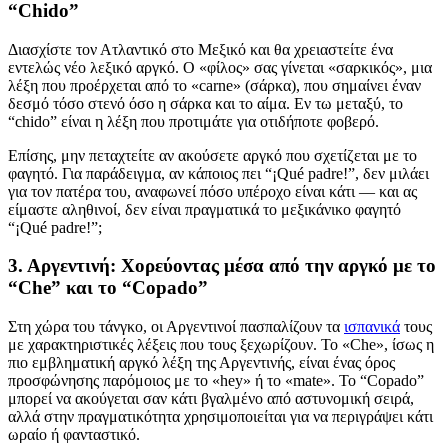
“Chido”
Διασχίστε τον Ατλαντικό στο Μεξικό και θα χρειαστείτε ένα
εντελώς νέο λεξικό αργκό. Ο «φίλος» σας γίνεται «σαρκικός», μια
λέξη που προέρχεται από το «carne» (σάρκα), που σημαίνει έναν
δεσμό τόσο στενό όσο η σάρκα και το αίμα. Εν τω μεταξύ, το
“chido” είναι η λέξη που προτιμάτε για οτιδήποτε φοβερό.
Επίσης, μην πεταχτείτε αν ακούσετε αργκό που σχετίζεται με το
φαγητό. Για παράδειγμα, αν κάποιος πει “¡Qué padre!”, δεν μιλάει
για τον πατέρα του, αναφωνεί πόσο υπέροχο είναι κάτι — και ας
είμαστε αληθινοί, δεν είναι πραγματικά το μεξικάνικο φαγητό
“¡Qué padre!”;
3. Αργεντινή: Χορεύοντας μέσα από την αργκό με το
“Che” και το “Copado”
Στη χώρα του τάνγκο, οι Αργεντινοί πασπαλίζουν τα
ισπανικά
τους
με χαρακτηριστικές λέξεις που τους ξεχωρίζουν. Το «Che», ίσως η
πιο εμβληματική αργκό λέξη της Αργεντινής, είναι ένας όρος
προσφώνησης παρόμοιος με το «hey» ή το «mate». Το “Copado”
μπορεί να ακούγεται σαν κάτι βγαλμένο από αστυνομική σειρά,
αλλά στην πραγματικότητα χρησιμοποιείται για να περιγράψει κάτι
ωραίο ή φανταστικό.