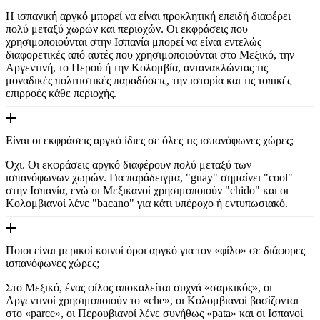
Η ισπανική αργκό μπορεί να είναι προκλητική επειδή διαφέρει
πολύ μεταξύ χωρών και περιοχών. Οι εκφράσεις που
χρησιμοποιούνται στην Ισπανία μπορεί να είναι εντελώς
διαφορετικές από αυτές που χρησιμοποιούνται στο Μεξικό, την
Αργεντινή, το Περού ή την Κολομβία, αντανακλώντας τις
μοναδικές πολιτιστικές παραδόσεις, την ιστορία και τις τοπικές
επιρροές κάθε περιοχής.
Είναι οι εκφράσεις αργκό ίδιες σε όλες τις ισπανόφωνες χώρες;
Όχι. Οι εκφράσεις αργκό διαφέρουν πολύ μεταξύ των
ισπανόφωνων χωρών. Για παράδειγμα, "guay" σημαίνει "cool"
στην Ισπανία, ενώ οι Μεξικανοί χρησιμοποιούν "chido" και οι
Κολομβιανοί λένε "bacano" για κάτι υπέροχο ή εντυπωσιακό.
Ποιοι είναι μερικοί κοινοί όροι αργκό για τον «φίλο» σε διάφορες
ισπανόφωνες χώρες;
Στο Μεξικό, ένας φίλος αποκαλείται συχνά «σαρκικός», οι
Αργεντινοί χρησιμοποιούν το «che», οι Κολομβιανοί βασίζονται
στο «parce», οι Περουβιανοί λένε συνήθως «pata» και οι Ισπανοί