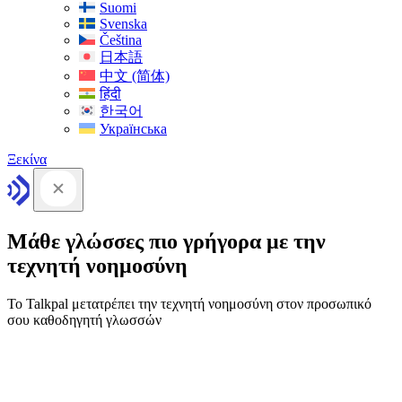
Suomi
Svenska
Čeština
日本語
中文 (简体)
हिंदी
한국어
Українська
Ξεκίνα
Μάθε γλώσσες πιο γρήγορα με την
τεχνητή νοημοσύνη
Το Talkpal μετατρέπει την τεχνητή νοημοσύνη στον προσωπικό
σου καθοδηγητή γλωσσών