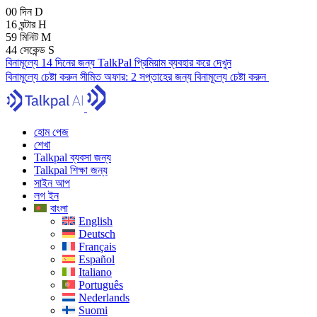
00
দিন
D
16
ঘন্টার
H
59
মিনিট
M
43
সেকেন্ড
S
বিনামূল্যে 14 দিনের জন্য TalkPal প্রিমিয়াম ব্যবহার করে দেখুন
বিনামূল্যে চেষ্টা করুন
সীমিত অফার:
2 সপ্তাহের জন্য বিনামূল্যে চেষ্টা করুন
হোম পেজ
শেখা
Talkpal ব্যবসা জন্য
Talkpal শিক্ষা জন্য
সাইন আপ
লগ ইন
বাংলা
English
Deutsch
Français
Español
Italiano
Português
Nederlands
Suomi