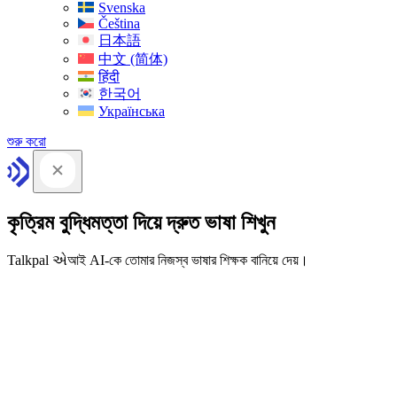
Svenska
Čeština
日本語
中文 (简体)
हिंदी
한국어
Українська
শুরু করো
কৃত্রিম বুদ্ধিমত্তা দিয়ে দ্রুত ভাষা শিখুন
Talkpal એআই AI-কে তোমার নিজস্ব ভাষার শিক্ষক বানিয়ে দেয়।