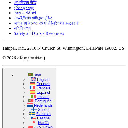
গোপনীয়তা নীতি
কুকি পছন্দসমূহ
নিয়ম ও শর্তাবলী
এন্ড-ইউজার লাইসেন্স চুক্তি
আমার ব্যক্তিগত তথ্য বিক্রি/শেয়ার করবেন না
আইনি তথ্য
Safety and Crisis Resources
Talkpal, Inc., 2810 N Church St, Wilmington, Delaware 19802, US
© 2026 সর্বস্বত্ব সংরক্ষিত।
বাংলা
English
Deutsch
Français
Español
Italiano
Português
Nederlands
Suomi
Svenska
Čeština
日本語
中文 (简体)