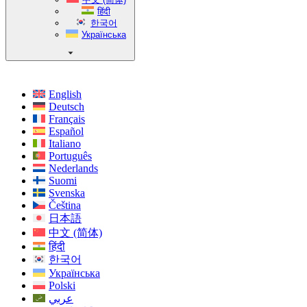
हिंदी
한국어
Українська
English
Deutsch
Français
Español
Italiano
Português
Nederlands
Suomi
Svenska
Čeština
日本語
中文 (简体)
हिंदी
한국어
Українська
Polski
عربي