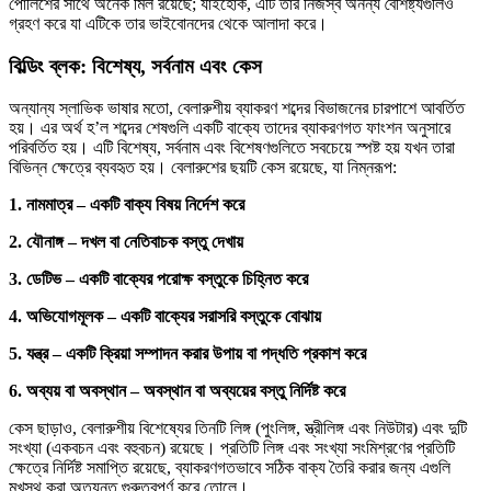
পোলিশের সাথে অনেক মিল রয়েছে; যাইহোক, এটি তার নিজস্ব অনন্য বৈশিষ্ট্যগুলিও
গ্রহণ করে যা এটিকে তার ভাইবোনদের থেকে আলাদা করে।
বিল্ডিং ব্লক: বিশেষ্য, সর্বনাম এবং কেস
অন্যান্য স্লাভিক ভাষার মতো, বেলারুশীয় ব্যাকরণ শব্দের বিভাজনের চারপাশে আবর্তিত
হয়। এর অর্থ হ’ল শব্দের শেষগুলি একটি বাক্যে তাদের ব্যাকরণগত ফাংশন অনুসারে
পরিবর্তিত হয়। এটি বিশেষ্য, সর্বনাম এবং বিশেষণগুলিতে সবচেয়ে স্পষ্ট হয় যখন তারা
বিভিন্ন ক্ষেত্রে ব্যবহৃত হয়। বেলারুশের ছয়টি কেস রয়েছে, যা নিম্নরূপ:
1. নামমাত্র – একটি বাক্য বিষয় নির্দেশ করে
2. যৌনাঙ্গ – দখল বা নেতিবাচক বস্তু দেখায়
3. ডেটিভ – একটি বাক্যের পরোক্ষ বস্তুকে চিহ্নিত করে
4. অভিযোগমূলক – একটি বাক্যের সরাসরি বস্তুকে বোঝায়
5. যন্ত্র – একটি ক্রিয়া সম্পাদন করার উপায় বা পদ্ধতি প্রকাশ করে
6. অব্যয় বা অবস্থান – অবস্থান বা অব্যয়ের বস্তু নির্দিষ্ট করে
কেস ছাড়াও, বেলারুশীয় বিশেষ্যের তিনটি লিঙ্গ (পুংলিঙ্গ, স্ত্রীলিঙ্গ এবং নিউটার) এবং দুটি
সংখ্যা (একবচন এবং বহুবচন) রয়েছে। প্রতিটি লিঙ্গ এবং সংখ্যা সংমিশ্রণের প্রতিটি
ক্ষেত্রে নির্দিষ্ট সমাপ্তি রয়েছে, ব্যাকরণগতভাবে সঠিক বাক্য তৈরি করার জন্য এগুলি
মুখস্থ করা অত্যন্ত গুরুত্বপূর্ণ করে তোলে।