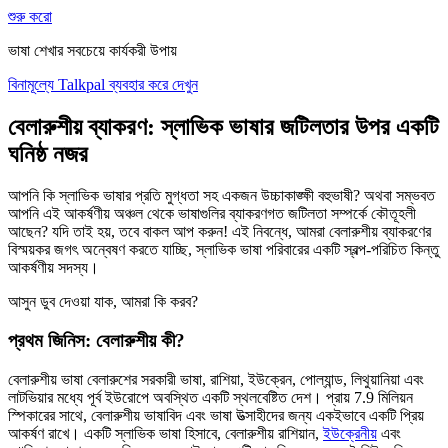
শুরু করো
ভাষা শেখার সবচেয়ে কার্যকরী উপায়
বিনামূল্যে Talkpal ব্যবহার করে দেখুন
বেলারুশীয় ব্যাকরণ: স্লাভিক ভাষার জটিলতার উপর একটি
ঘনিষ্ঠ নজর
আপনি কি স্লাভিক ভাষার প্রতি মুগ্ধতা সহ একজন উচ্চাকাঙ্ক্ষী বহুভাষী? অথবা সম্ভবত
আপনি এই আকর্ষণীয় অঞ্চল থেকে ভাষাগুলির ব্যাকরণগত জটিলতা সম্পর্কে কৌতূহলী
আছেন? যদি তাই হয়, তবে বাকল আপ করুন! এই নিবন্ধে, আমরা বেলারুশীয় ব্যাকরণের
বিস্ময়কর জগৎ অন্বেষণ করতে যাচ্ছি, স্লাভিক ভাষা পরিবারের একটি স্বল্প-পরিচিত কিন্তু
আকর্ষণীয় সদস্য।
আসুন ডুব দেওয়া যাক, আমরা কি করব?
প্রথম জিনিস: বেলারুশীয় কী?
বেলারুশীয় ভাষা বেলারুশের সরকারী ভাষা, রাশিয়া, ইউক্রেন, পোল্যান্ড, লিথুয়ানিয়া এবং
লাটভিয়ার মধ্যে পূর্ব ইউরোপে অবস্থিত একটি স্থলবেষ্টিত দেশ। প্রায় 7.9 মিলিয়ন
স্পিকারের সাথে, বেলারুশীয় ভাষাবিদ এবং ভাষা উত্সাহীদের জন্য একইভাবে একটি প্রিয়
আকর্ষণ রাখে। একটি স্লাভিক ভাষা হিসাবে, বেলারুশীয় রাশিয়ান,
ইউক্রেনীয়
এবং