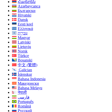
Հայերեն
Azərbaycanca
Български
Hrvatski
Dansk
Eesti keel
Ελληνικά
עִברִית
Magyar
Latviski
Lietuvių
Norsk
Türkçe
Bosanski
中文 (繁體)
Galician
Íslenskur
Bahasa Indonesia
Македонски
Bahasa Melayu
नेपाली
فارسی
Português
Română
Русский