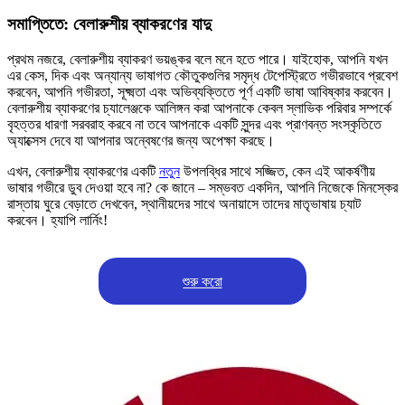
সমাপ্তিতে: বেলারুশীয় ব্যাকরণের যাদু
প্রথম নজরে, বেলারুশীয় ব্যাকরণ ভয়ঙ্কর বলে মনে হতে পারে। যাইহোক, আপনি যখন
এর কেস, দিক এবং অন্যান্য ভাষাগত কৌতুকগুলির সমৃদ্ধ টেপেস্ট্রিতে গভীরভাবে প্রবেশ
করবেন, আপনি গভীরতা, সূক্ষ্মতা এবং অভিব্যক্তিতে পূর্ণ একটি ভাষা আবিষ্কার করবেন।
বেলারুশীয় ব্যাকরণের চ্যালেঞ্জকে আলিঙ্গন করা আপনাকে কেবল স্লাভিক পরিবার সম্পর্কে
বৃহত্তর ধারণা সরবরাহ করবে না তবে আপনাকে একটি সুন্দর এবং প্রাণবন্ত সংস্কৃতিতে
অ্যাক্সেস দেবে যা আপনার অন্বেষণের জন্য অপেক্ষা করছে।
এখন, বেলারুশীয় ব্যাকরণের একটি
নতুন
উপলব্ধির সাথে সজ্জিত, কেন এই আকর্ষণীয়
ভাষার গভীরে ডুব দেওয়া হবে না? কে জানে – সম্ভবত একদিন, আপনি নিজেকে মিনস্কের
রাস্তায় ঘুরে বেড়াতে দেখবেন, স্থানীয়দের সাথে অনায়াসে তাদের মাতৃভাষায় চ্যাট
করবেন। হ্যাপি লার্নিং!
শুরু করো