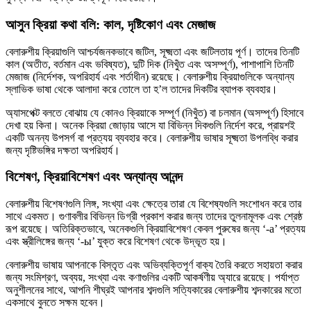
আসুন ক্রিয়া কথা বলি: কাল, দৃষ্টিকোণ এবং মেজাজ
বেলারুশীয় ক্রিয়াগুলি আশ্চর্যজনকভাবে জটিল, সূক্ষ্মতা এবং জটিলতায় পূর্ণ। তাদের তিনটি
কাল (অতীত, বর্তমান এবং ভবিষ্যত), দুটি দিক (নিখুঁত এবং অসম্পূর্ণ), পাশাপাশি তিনটি
মেজাজ (নির্দেশক, অপরিহার্য এবং শর্তাধীন) রয়েছে। বেলারুশীয় ক্রিয়াগুলিকে অন্যান্য
স্লাভিক ভাষা থেকে আলাদা করে তোলে তা হ’ল তাদের দিকটির ব্যাপক ব্যবহার।
অ্যাসপেক্ট বলতে বোঝায় যে কোনও ক্রিয়াকে সম্পূর্ণ (নিখুঁত) বা চলমান (অসম্পূর্ণ) হিসাবে
দেখা হয় কিনা। অনেক ক্রিয়া জোড়ায় আসে যা বিভিন্ন দিকগুলি নির্দেশ করে, প্রায়শই
একটি অনন্য উপসর্গ বা প্রত্যয় ব্যবহার করে। বেলারুশীয় ভাষার সূক্ষ্মতা উপলব্ধি করার
জন্য দৃষ্টিভঙ্গির দক্ষতা অপরিহার্য।
বিশেষণ, ক্রিয়াবিশেষণ এবং অন্যান্য আনন্দ
বেলারুশীয় বিশেষণগুলি লিঙ্গ, সংখ্যা এবং ক্ষেত্রে তারা যে বিশেষ্যগুলি সংশোধন করে তার
সাথে একমত। গুণাবলীর বিভিন্ন ডিগ্রী প্রকাশ করার জন্য তাদের তুলনামূলক এবং শ্রেষ্ঠ
রূপ রয়েছে। অতিরিক্তভাবে, অনেকগুলি ক্রিয়াবিশেষণ কেবল পুরুষের জন্য ‘-а’ প্রত্যয়
এবং স্ত্রীলিঙ্গের জন্য ‘-ы’ যুক্ত করে বিশেষণ থেকে উদ্ভূত হয়।
বেলারুশীয় ভাষায় আপনাকে বিস্তৃত এবং অভিব্যক্তিপূর্ণ বাক্য তৈরি করতে সহায়তা করার
জন্য সংমিশ্রণ, অব্যয়, সংখ্যা এবং কণাগুলির একটি আকর্ষণীয় অ্যারে রয়েছে। পর্যাপ্ত
অনুশীলনের সাথে, আপনি শীঘ্রই আপনার শব্দগুলি সত্যিকারের বেলারুশীয় শব্দকারের মতো
একসাথে বুনতে সক্ষম হবেন।