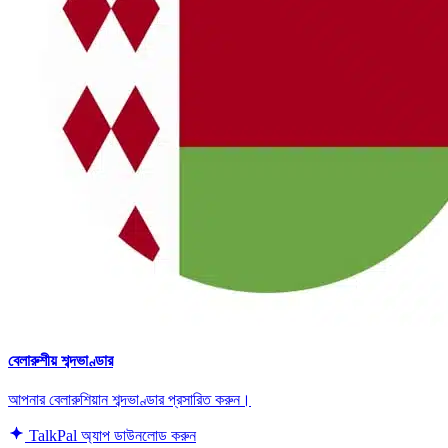
বেলারুশীয় শব্দভাণ্ডার
আপনার বেলারুশিয়ান শব্দভাণ্ডার প্রসারিত করুন।
TalkPal অ্যাপ ডাউনলোড করুন