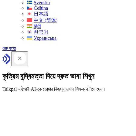
Svenska
Čeština
日本語
中文 (简体)
हिंदी
한국어
Українська
শুরু করো
কৃত্রিম বুদ্ধিমত্তা দিয়ে দ্রুত ভাষা শিখুন
Talkpal એআই AI-কে তোমার নিজস্ব ভাষার শিক্ষক বানিয়ে দেয়।