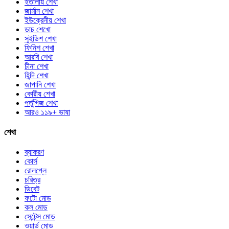
ইতালীয় শেখা
জার্মান শেখা
ইউক্রেনীয় শেখা
ডাচ শেখো
সুইডিশ শেখা
ফিনিশ শেখা
আরবি শেখা
চীনা শেখা
হিন্দি শেখা
জাপানি শেখা
কোরীয় শেখা
পর্তুগিজ শেখা
আরও ১১৯+ ভাষা
শেখা
ব্যাকরণ
কোর্স
রোলপ্লে
চরিত্র
ডিবেট
ফটো মোড
কল মোড
সেন্টেন্স মোড
ওয়ার্ড মোড