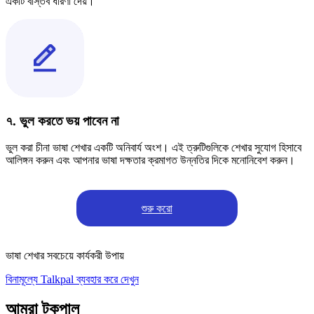
একটি বাস্তব ধারণা দেয়।
৭. ভুল করতে ভয় পাবেন না
ভুল করা চীনা ভাষা শেখার একটি অনিবার্য অংশ। এই ত্রুটিগুলিকে শেখার সুযোগ হিসাবে
আলিঙ্গন করুন এবং আপনার ভাষা দক্ষতার ক্রমাগত উন্নতির দিকে মনোনিবেশ করুন।
শুরু করো
ভাষা শেখার সবচেয়ে কার্যকরী উপায়
বিনামূল্যে Talkpal ব্যবহার করে দেখুন
আমরা টকপাল