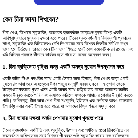
কেন চীনা ভাষা শিখবেন?
চীনা শেখা, বিশেষত ম্যান্ডারিন, আজকের ক্রমবর্ধমান আন্তঃসংযুক্ত বিশ্বে একটি
অবিশ্বাস্যভাবে মূল্যবান দক্ষতা হতে পারে। চীনের দ্রুত বর্ধনশীল বিশ্বব্যাপী প্রভাবের
সাথে, ম্যান্ডারিন এক বিলিয়নেরও বেশি স্পিকারের সাথে বিশ্বের দ্বিতীয় সর্বাধিক কথ্য
ভাষা হয়ে উঠেছে। তাহলে কেন চীনা ভাষা শিখতে হবে? বেশ কয়েকটি কারণ রয়েছে এবং
এটি বিভিন্ন প্রসঙ্গে কীভাবে কার্যকর হতে পারে তা আমরা অন্বেষণ করব।
1. চীনা ব্যক্তিগত বৃদ্ধির জন্য একটি অনন্য সুযোগ উপস্থাপন করে
একটি জটিল লিখন পদ্ধতির সাথে একটি টোনাল ভাষা হিসাবে, চীনা শেখার জন্য একটি
চ্যালেঞ্জিং ভাষা তবে আয়ত্তের উপর প্রচুর সন্তুষ্টি সরবরাহ করে। মাতৃভাষা থেকে
উল্লেখযোগ্যভাবে পৃথক এমন একটি ভাষার সাথে জড়িত হয়ে আমরা আমাদের জ্ঞানীয়
ক্ষমতা উন্নত করতে পারি এবং ভাষাগত কাঠামো সম্পর্কে আমাদের বোঝার উন্নতি করতে
পারি। অধিকন্তু, চীনা ভাষা শেখা চীনা সংস্কৃতি, ইতিহাস এবং দর্শনকে আরও ভালভাবে
উপলব্ধি করার একটি উপায় হতে পারে, যা আমাদের বিশ্বদর্শনকে সমৃদ্ধ করে।
২. চীনা ভাষার দক্ষতা অর্জন পেশাদার সুযোগ খুলতে পারে
চীনের ক্রমবর্ধমান অর্থনীতি এবং প্রযুক্তি, উত্পাদন এবং পর্যটনের মতো শিল্পগুলিতে এর
ক্রমবর্ধমান আধিপত্যের সাথে বিশ্বব্যাপী ব্যবসাগুলি ম্যান্ডারিন ভাষায় দক্ষ ব্যক্তিদের