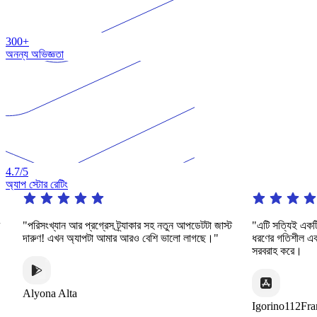
300+
অনন্য অভিজ্ঞতা
4.7
/5
অ্যাপ স্টোর রেটিং
"পরিসংখ্যান আর প্রগ্রেস ট্র্যাকার সহ নতুন আপডেটটা জাস্ট
"এটি সত্যিই একটি অসাধ
দারুণ! এখন অ্যাপটা আমার আরও বেশি ভালো লাগছে।"
ধরণের গতিশীল এবং আকর্
সরবরাহ করে।
Alyona Alta
Igorino112France