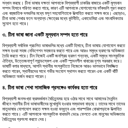
সন্ধান করছে। চীনা ভাষায় দক্ষতা আপনাকে বিশ্বব্যাপী চাকরির বাজারে একটি মূল্যবান
সম্পদ হিসাবে পরিণত করতে পারে, কারণ এটি আপনাকে যোগাযোগের ফাঁকগুলি পূরণ করতে
এবং বহুজাতিক দলগুলির মধ্যে মসৃণ সহযোগিতাকে উত্সাহিত করতে সক্ষম করে। এছাড়াও,
চীনা ভাষা শেখার ফলে অন্যান্য ক্ষেত্রের মধ্যে কূটনীতি, একাডেমিয়া এবং সাংবাদিকতার
সুযোগ হতে পারে।
৩. চীনা ভাষা জানা একটি মূল্যবান সম্পদ হতে পারে
বিশ্বব্যাপী সর্বাধিক প্রচলিত ভাষাগুলির মধ্যে একটি হিসাবে, চীনা ভাষায় যোগাযোগ করতে
সক্ষম হওয়া সহজ নেভিগেশন সহজতর করতে পারে এবং আরও সমৃদ্ধ ভ্রমণের অভিজ্ঞতা
তৈরি করতে পারে। চীন নিজেই একটি জনপ্রিয় ভ্রমণ গন্তব্য, একটি সমৃদ্ধ সাংস্কৃতিক
ঐতিহ্য, উত্তেজনাপূর্ণ ল্যান্ডস্কেপ এবং একটি স্পন্দনশীল খাবারের দৃশ্য সরবরাহ করে।
ভাষাটি বলার মাধ্যমে, আপনি স্থানীয় সংস্কৃতিতে নিজেকে আরও ভালভাবে নিমজ্জিত
করতে পারেন, স্থানীয়দের সাথে গভীর সংযোগ স্থাপন করতে পারেন এবং একটি খাঁটি
অভিজ্ঞতা অর্জন করতে পারেন।
৪. চীনা ভাষা শেখা সামাজিক প্রসঙ্গেও কার্যকর হতে পারে
বিশ্বব্যাপী জনসংখ্যা ক্রমবর্ধমান বৈচিত্র্যময় হয়ে ওঠার সাথে সাথে আমাদের দৈনন্দিন
জীবনে স্থানীয় চীনা ভাষাভাষীদের মুখোমুখি হওয়ার সম্ভাবনা বাড়ছে। তাদের সাথে তাদের
মাতৃভাষায় যোগাযোগ করতে সক্ষম হওয়া বন্ধুত্ব এবং পারস্পরিক বোঝাপড়াকে উত্সাহিত
করতে পারে। এটি আপনাকে সাংস্কৃতিক বাধাগুলি ভেঙে ফেলতে এবং মানুষের অভিজ্ঞতার
বৈচিত্র্যের প্রশংসা করতে দেয়।