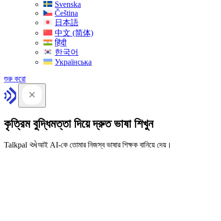
Svenska
Čeština
日本語
中文 (简体)
हिंदी
한국어
Українська
শুরু করো
কৃত্রিম বুদ্ধিমত্তা দিয়ে দ্রুত ভাষা শিখুন
Talkpal એআই AI-কে তোমার নিজস্ব ভাষার শিক্ষক বানিয়ে দেয়।