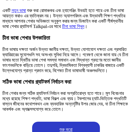
একটি
নতুন ভাষা
শুরু করা রোমাঞ্চকর এবং চ্যালেঞ্জিং উভয়ই হতে পারে এবং চীনা ভাষা
আয়ত্ত করাও এর ব্যতিক্রম নয়। উন্নত অ্যালগরিদম এবং উদ্ভাবনী শিক্ষণ পদ্ধতির
মাধ্যমে আপনার শেখার অভিজ্ঞতা অনুকূল করার জন্য ডিজাইন করা একটি শীর্ষস্থানীয়
ভাষা শেখার প্ল্যাটফর্ম Talkpal-এর সাথে
চীনা ভাষা শিখুন
।
চীনা ভাষা শেখার উপকারিতা
চীনা ভাষায় দক্ষতা অর্জন উন্নত জ্ঞানীয় দক্ষতা, উন্নত যোগাযোগ দক্ষতা এবং প্রসারিত
ক্যারিয়ারের সুযোগগুলি সহ অসংখ্য সুবিধা নিয়ে আসে। গবেষণা থেকে জানা যায় যে চীনা
ভাষার মতো দ্বিতীয় ভাষা শেখা সমস্যা সমাধান এবং সিদ্ধান্ত গ্রহণের মতো জ্ঞানীয়
ফাংশনগুলিকে বাড়িয়ে তোলে। তদুপরি, দ্বিভাষিকতা বিশ্বব্যাপী চাকরির বাজারে একটি
উল্লেখযোগ্য প্রান্ত প্রদান করে, বিশেষত চীনা ভাষাভাষী অঞ্চলগুলিতে।
সঠিক ভাষা শেখার প্ল্যাটফর্ম নির্বাচন করা
চীনা শেখার জন্য সঠিক প্ল্যাটফর্ম নির্বাচন করা অপ্রতিরোধ্য হতে পারে। মূল বিবেচনার
মধ্যে রয়েছে শিক্ষণ পদ্ধতি, ভাষা বিকল্প এবং ব্যয়। টকপালের চ্যাট-ভিত্তিক পদ্ধতিটি
বাস্তব জীবনের কথোপকথন এবং ব্যবহারিক অন্তর্দৃষ্টির উপর জোর দেয়, যা চীনা শিক্ষাকে
আকর্ষক এবং অ্যাক্সেসযোগ্য করে তোলে।
শুরু করো