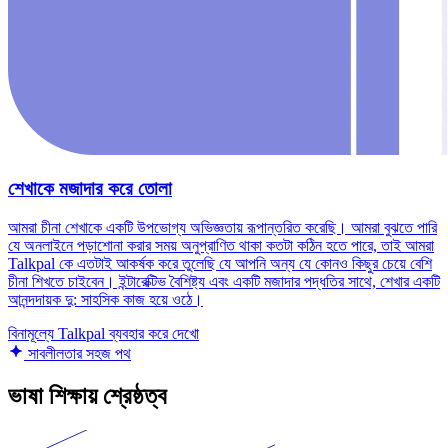
শেখাকে মজাদার করে তোলা
আমরা চীনা শেখাকে একটি উপভোগ্য অভিজ্ঞতায় রূপান্তরিত করেছি। আমরা বুঝতে পারি
যে অনলাইনে পড়াশোনা করার সময় অনুপ্রাণিত থাকা কতটা কঠিন হতে পারে, তাই আমরা
Talkpal কে এতটাই আকর্ষক করে তুলেছি যে আপনি অন্য যে কোনও কিছুর চেয়ে বেশি
চীনা শিখতে চাইবেন। ইন্টারেক্টিভ বৈশিষ্ট্য এবং একটি মজাদার পদ্ধতির সাথে, শেখার একটি
আনন্দদায়ক দু: সাহসিক কাজ হয়ে ওঠে।
বিনামূল্যে Talkpal ব্যবহার করে দেখো
সাবলীলতার সহজ পথ
ভাষা শিক্ষায় শ্রেষ্ঠত্ব