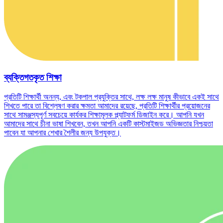
ব্যক্তিগতকৃত শিক্ষা
প্রতিটি শিক্ষার্থী অনন্য, এবং টকপাল প্রযুক্তির সাথে, লক্ষ লক্ষ মানুষ কীভাবে একই সাথে
শিখতে পারে তা বিশ্লেষণ করার ক্ষমতা আমাদের রয়েছে, প্রতিটি শিক্ষার্থীর প্রয়োজনের
সাথে সামঞ্জস্যপূর্ণ সবচেয়ে কার্যকর শিক্ষামূলক প্ল্যাটফর্ম ডিজাইন করে। আপনি যখন
আমাদের সাথে চীনা ভাষা শিখবেন, তখন আপনি একটি কাস্টমাইজড অভিজ্ঞতার নিশ্চয়তা
পাবেন যা আপনার শেখার শৈলীর জন্য উপযুক্ত।